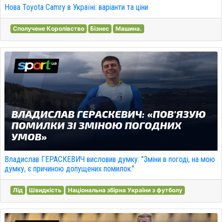
Нова Toyota Camry в Україні: варіанти та ціни
Сполучене Королівство
Бізнес
Машина.
Владислав ГЕРАСКЕВИЧ висловив думку: "Зміни в погоді, на мою
думку, є причиною допущених помилок."
Лід
Швидкість
Національна збірна України з футболу