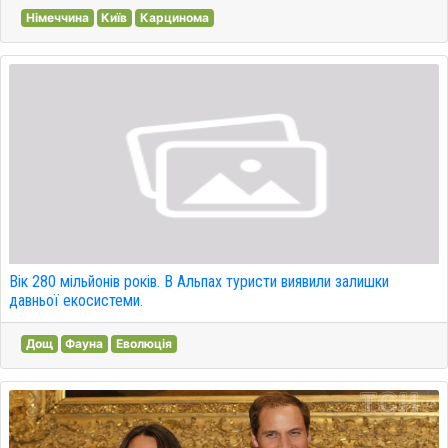
Німеччина
Київ
Карцинома
Вік 280 мільйонів років. В Альпах туристи виявили залишки
давньої екосистеми.
Дощ
Фауна
Еволюція