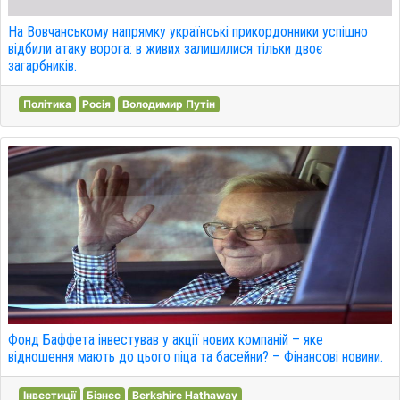
На Вовчанському напрямку українські прикордонники успішно
відбили атаку ворога: в живих залишилися тільки двоє
загарбників.
Політика
Росія
Володимир Путін
Фонд Баффета інвестував у акції нових компаній – яке
відношення мають до цього піца та басейни? – Фінансові новини.
Інвестиції
Бізнес
Berkshire Hathaway