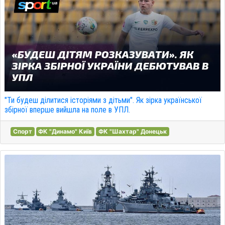
"Ти будеш ділитися історіями з дітьми". Як зірка української
збірної вперше вийшла на поле в УПЛ.
Спорт
ФК "Динамо" Київ
ФК "Шахтар" Донецьк