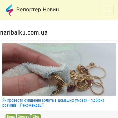
Репортер Новин
naribalku.com.ua
Як провести очищення золота в домашніх умовах - підбірка
розчинів - Рекомендації
Вода
Золото
Сіль