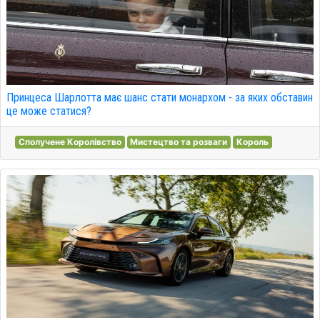
Принцеса Шарлотта має шанс стати монархом - за яких обставин
це може статися?
Сполучене Королівство
Мистецтво та розваги
Король