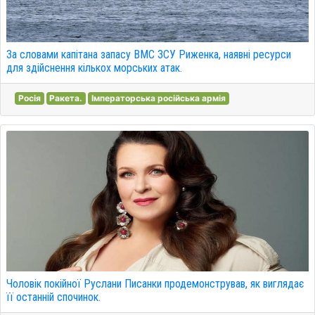
За словами капітана запасу ВМС ЗСУ Риженка, наявні ресурси
для здійснення кількох морських атак.
Росія
Ракета.
Імператорська російська армія
Чоловік покійної Руслани Писанки продемонстрував, як виглядає
її останній спочинок.