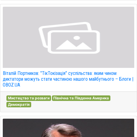
Віталій Портников: "ТікТокізація" суспільства: яким чином
диктатори можуть стати частиною нашого майбутнього – Блоги |
OBOZ.UA
Мистецтво та розваги
Північна та Південна Америка
Демократія