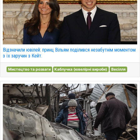
Відзначили ювілей: принц Вільям поділився незабутнім моментом
з їх заручин з Кейт.
Мистецтво та розваги
Каблучка (ювелірні вироби)
Весілля