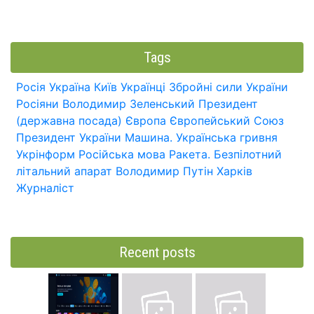
Tags
Росія
Україна
Київ
Українці
Збройні сили України
Росіяни
Володимир Зеленський
Президент
(державна посада)
Європа
Європейський Союз
Президент України
Машина.
Українська гривня
Укрінформ
Російська мова
Ракета.
Безпілотний
літальний апарат
Володимир Путін
Харків
Журналіст
Recent posts