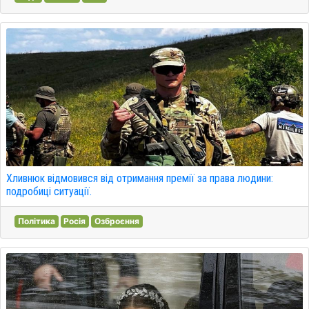
Хливнюк відмовився від отримання премії за права людини:
подробиці ситуації.
Політика
Росія
Озброєння