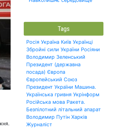
Навколишнє середовище
Tags
Росія
Україна
Київ
Українці
Збройні сили України
Росіяни
Володимир Зеленський
Президент (державна
посада)
Європа
Європейський Союз
Президент України
Машина.
Українська гривня
Укрінформ
Російська мова
Ракета.
Безпілотний літальний апарат
Володимир Путін
Харків
жня.
Журналіст