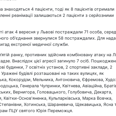
а знаходяться 4 пацієнти, тоді як 8 пацієнтів отримали
діленні реанімації залишаються 2 пацієнти з серйозними
ті атак 4 вересня у Львові постраждали 71 особа, сере
чного об'єднання звернулися 58 постраждалих. Для над
игад екстреної медичної служби.
’ятій ранку, противник здійснив комбіновану атаку на Ль
зе. Внаслідок цієї агресії загинуло 7 осіб. Пошкоджен
ві будинки, 7 освітніх установ, 2 спортивні заклади, 2
 Уражені будівлі розташовані на таких вулицях, як
ька, Кокорудзи, Мельника, Антоновича, Єфремова, Худо
одоцька, Генерала Чупринки, Квітнева, Авіаційна, Браті
ських, Вернигора, Головацького, Голубовича, Декарта,
я, Квітки-Основ'яненка, Кульпарківська, Марка Вовчка,
Степанівни, Хотинська, Шараневича, Щекавицька, Ясна 
храм ПЦУ святого Юрія Переможця.