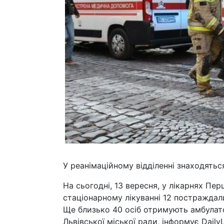
У реанімаційному відділенні знаходятьс
На сьогодні, 13 вересня, у лікарнях П
стаціонарному лікуванні 12 постраждал
Ще близько 40 осіб отримують амбулат
Львівської міської ради, інформує DailyL