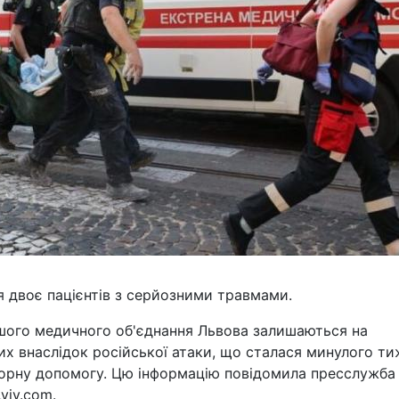
я двоє пацієнтів з серйозними травмами.
ершого медичного об'єднання Львова залишаються на
их внаслідок російської атаки, що сталася минулого ти
орну допомогу. Цю інформацію повідомила пресслужба
viv.com.