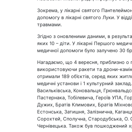
Зокрема, у лікарні святого Пантелеймон
допомогу в лікарні святого Луки. У від
травмами.
Згідно з оновленими даними, в результа
яких 10 – діти. У лікарні Першого меди
медичної допомоги було залучено 30 бр
Нагадаємо, що 4 вересня, приблизно о п
використовуючи ракети та дрони-камікад
отримали 189 об’єктів, серед яких житло
медичні установи і 1 культурний заклад.
Васильківська, Коновальця, Грюнвальдс
Пастернака, Тобілевича, Героїв УПА, Гор
Дужих, Братів Климових, Братів Міхнов
Естонська, Затишня, Залізнична, Каганц
Сорохтей, Сполучна, Стародубська, О. 
Чернівецька. Також був пошкоджений 