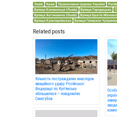
Львів
Храм
Православна Церква України
Росій
Вулиця Коновальця (Львів)
Вулиця Городоцька
С
Вулиця Антоновича (Львів)
Вулиця Братів Міхновс
Вулиця Кульпарківська
Вулиця Генерала Чупринки
Related posts
Кількість постраждалих внаслідок
авіаційного удару Російської
Федерації по Куп'янську
Особл
збільшилася – повідомляє
украї
Синєгубов.
завер
зведе
компл