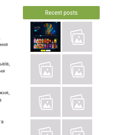
Recent posts
д
ання
вів,
ня
жня,
в
та