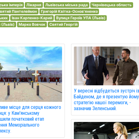
ська імперія
Лікарня
Львівська міська рада
Чернівецька область
вятий Пантелеймон
Григорій Квітка-Основ'яненко
ьких
Іван Карпенко-Карий
Вулиця Героїв УПА (Львів)
 (Львів)
Марко Вовчок
Святий Георгій
У вересні відбудеться зустріч і
Байденом, де я презентую йом
стратегію нашої перемоги, -
иве місце для серця кожного
зазначив Зеленський.
нця: у Кам'янському
шили початковий етап
ння Меморіального
ексу.