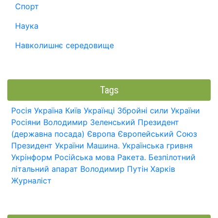
Спорт
Наука
Навколишнє середовище
Tags
Росія
Україна
Київ
Українці
Збройні сили України
Росіяни
Володимир Зеленський
Президент
(державна посада)
Європа
Європейський Союз
Президент України
Машина.
Українська гривня
Укрінформ
Російська мова
Ракета.
Безпілотний
літальний апарат
Володимир Путін
Харків
Журналіст