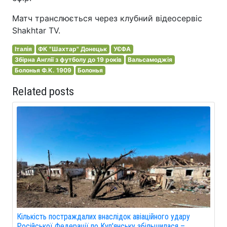
Матч транслюється через клубний відеосервіс
Shakhtar TV.
Італія
ФК "Шахтар" Донецьк
УЄФА
Збірна Англії з футболу до 19 років
Вальсамоджія
Болонья Ф.К. 1909
Болонья
Related posts
Кількість постраждалих внаслідок авіаційного удару
Російської Федерації по Куп'янську збільшилася –