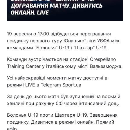
19 вересня о 17:00 відбудеться перегравання
поєдинку першого туру Юнацької ліги УЄФА між
командами "Болонья" U-19 і "Шахтар" U-19.
Команди зустрічаються на стадіоні Crespellano
Training Center у італійському місті Вальзамоджа.
Усі найяскравіші моменти матчу доступні в
режимі LIVE в Telegram Sport.ua
За день до цього матч був зупинений на восьмій
хвилині при рахунку 0:0 через інтенсивний дощ.
Болонья U-19 проти Шахтаря U-19. Завершення
поєдинку. Дивитися в режимі онлайн. Прямий
ефір.