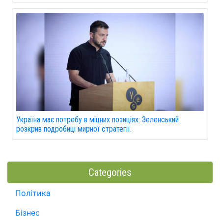
Україна має потребу в міцних позиціях: Зеленський
розкрив подробиці мирної стратегії.
Categories
Політика
Бізнес