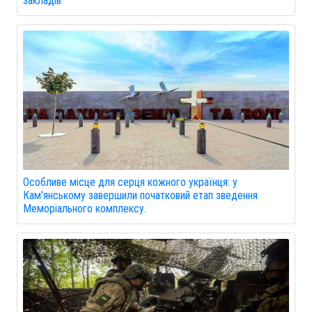
закладів
Особливе місце для серця кожного українця: у
Кам'янському завершили початковий етап зведення
Меморіального комплексу.