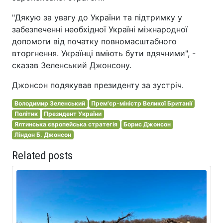
"Дякую за увагу до України та підтримку у
забезпеченні необхідної Україні міжнародної
допомоги від початку повномасштабного
вторгнення. Українці вміють бути вдячними", -
сказав Зеленський Джонсону.
Джонсон подякував президенту за зустріч.
Володимир Зеленський
Прем'єр-міністр Великої Британії
Політик
Президент України
Ялтинська європейська стратегія
Борис Джонсон
Ліндон Б. Джонсон
Related posts