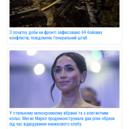
З початку доби на фронті зафіксовано 69 бойових
конфліктів, повідомляє Генеральний штаб.
У стильному монохромному вбранні та з елегантним
кольє: Меган Маркл продемонструвала два різні образи
під час відвідування книжкового клубу.