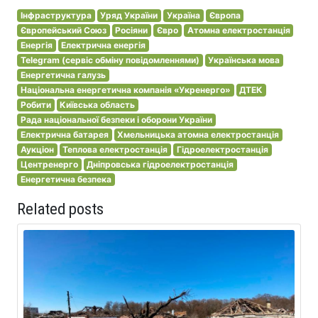
Інфраструктура
Уряд України
Україна
Європа
Європейський Союз
Росіяни
Євро
Атомна електростанція
Енергія
Електрична енергія
Telegram (сервіс обміну повідомленнями)
Українська мова
Енергетична галузь
Національна енергетична компанія «Укренерго»
ДТЕК
Робити
Київська область
Рада національної безпеки і оборони України
Електрична батарея
Хмельницька атомна електростанція
Аукціон
Теплова електростанція
Гідроелектростанція
Центренерго
Дніпровська гідроелектростанція
Енергетична безпека
Related posts