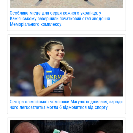
Особливе місце для серця кожного українця: у
Кам'янському завершили початковий етап зведення
Меморіального комплексу.
Сестра олімпійської чемпіонки Магучіх поділилася, заради
чого легкоатлетка могла б відмовитися від спорту.