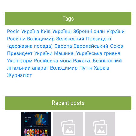
Tags
Росія
Україна
Київ
Українці
Збройні сили України
Росіяни
Володимир Зеленський
Президент
(державна посада)
Європа
Європейський Союз
Президент України
Машина.
Українська гривня
Укрінформ
Російська мова
Ракета.
Безпілотний
літальний апарат
Володимир Путін
Харків
Журналіст
Recent posts