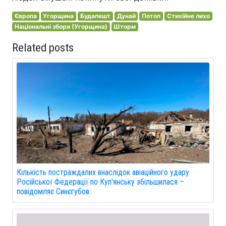
Європа
Угорщина
Будапешт
Дунай
Потоп
Стихійне лихо
Національні збори (Угорщина)
Шторм
Related posts
Кількість постраждалих внаслідок авіаційного удару
Російської Федерації по Куп'янську збільшилася –
повідомляє Синєгубов.