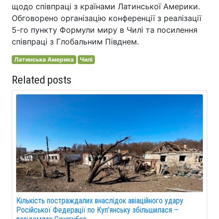
щодо співпраці з країнами Латинської Америки.
Обговорено організацію конференції з реалізації
5-го пункту Формули миру в Чилі та посилення
співпраці з Глобальним Півднем.
Латинська Америка
Чилі
Related posts
Кількість постраждалих внаслідок авіаційного удару
Російської Федерації по Куп'янську збільшилася –