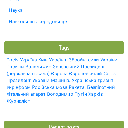
Наука
Навколишнє середовище
Tags
Росія
Україна
Київ
Українці
Збройні сили України
Росіяни
Володимир Зеленський
Президент
(державна посада)
Європа
Європейський Союз
Президент України
Машина.
Українська гривня
Укрінформ
Російська мова
Ракета.
Безпілотний
літальний апарат
Володимир Путін
Харків
Журналіст
Recent posts