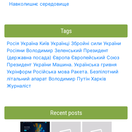
Навколишнє середовище
Tags
Росія
Україна
Київ
Українці
Збройні сили України
Росіяни
Володимир Зеленський
Президент
(державна посада)
Європа
Європейський Союз
Президент України
Машина.
Українська гривня
Укрінформ
Російська мова
Ракета.
Безпілотний
літальний апарат
Володимир Путін
Харків
Журналіст
Recent posts