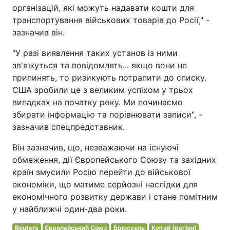
організацій, які можуть надавати кошти для
транспортування військових товарів до Росії," -
зазначив він.
"У разі виявлення таких установ із ними
зв'яжуться та повідомлять... якщо вони не
припинять, то ризикують потрапити до списку.
США зробили це з великим успіхом у трьох
випадках на початку року. Ми починаємо
збирати інформацію та порівнювати записи", -
зазначив спецпредставник.
Він зазначив, що, незважаючи на існуючі
обмеження, дії Європейського Союзу та західних
країн змусили Росію перейти до військової
економіки, що матиме серйозні наслідки для
економічного розвитку держави і стане помітним
у найближчі один-два роки.
Reuters
Європейський Союз
Брюссель
Китай (регіон)