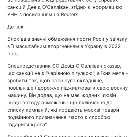
санкцій Девід О'Салліван, згідно з інформацією
УНН з посиланням на Reuters.
Деталі
Блок ввів значні обмеження проти Росії у зв'язку
з її масштабним вторгненням в Україну в 2022
році.
Спецпредставник ЄС Девід О'Салліван сказав,
що санкції не є "чарівною пігулкою", а їхня мета -
зробити так, щоб росії було складніше,
повільніше і дорожче підживлювати свою воєнну
машину. Він додав, що не має жодних ілюзій
щодо обходу обмежень і що включення до
списку компаній, які продають москві товари
подвійного призначення, часто є спробою
"вдарити крота".
Європейський Союз досяг значних результатів у