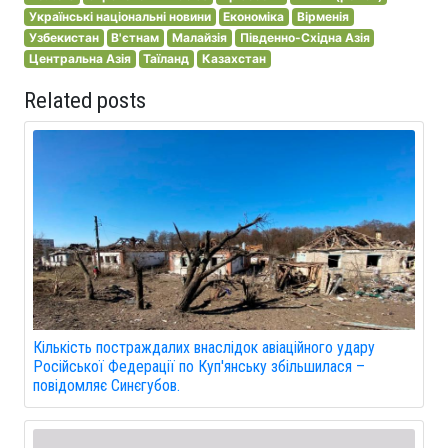
Українські національні новини
Економіка
Вірменія
Узбекистан
В'єтнам
Малайзія
Південно-Східна Азія
Центральна Азія
Таїланд
Казахстан
Related posts
Кількість постраждалих внаслідок авіаційного удару
Російської Федерації по Куп'янську збільшилася –
повідомляє Синєгубов.