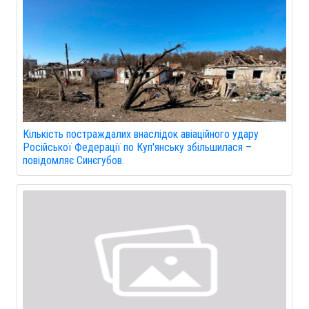
Кількість постраждалих внаслідок авіаційного удару
Російської Федерації по Куп'янську збільшилася –
повідомляє Синєгубов.