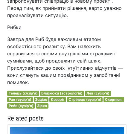
запропонувати співпрацю в новому проєкті.
Перед тим, як приймати рішення, варто уважно
проаналізувати ситуацію.
Рибки
Завтра для Риб буде важливим етапом
особистісного розвитку. Вам належить
справитися зі своїми внутрішніми страхами і
сумнівами, щоб продовжити свій шлях.
Прислухайтеся до своїх інтуїтивних відчуттів —
вони стануть вашим провідником у запобіганні
помилок.
Телець (сузір'я)
Близнюки (астрологія)
Лев (сузір'я)
Рак (сузір'я)
Зодіак
Козеріг
Стрілець (сузір'я)
Скорпіон.
Риби (сузір'я)
Зірка
Related posts