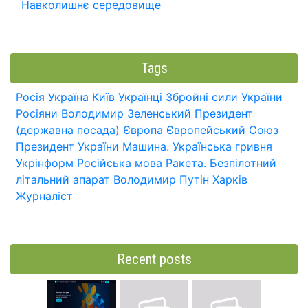
Навколишнє середовище
Tags
Росія
Україна
Київ
Українці
Збройні сили України
Росіяни
Володимир Зеленський
Президент
(державна посада)
Європа
Європейський Союз
Президент України
Машина.
Українська гривня
Укрінформ
Російська мова
Ракета.
Безпілотний
літальний апарат
Володимир Путін
Харків
Журналіст
Recent posts