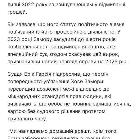
липні 2022 року за звинуваченням у відмиванні
грошей.
Він заявляв, що його статус політичного в'язня
пов'язаний із його професійною діяльністю. У
2023 році Замору засудили до шести років
позбавлення волі за відмивання коштів, але
апеляційний суд згодом скасував цей вирок,
призначивши новий розгляд справи на 2025 рік.
Суддя Ерік Гарсія підкреслив, що термін
попереднього ув'язнення Хосе Замори
перевищив дозволені межі відповідно до
міжнародних стандартів прав людини, які
визначають, що особа не повинна залишатися під
вартою без судового рішення протягом
тривалого часу.
"Ми накладаємо домашній арешт. Крім того,
йому заборонено виїжджати з країни без