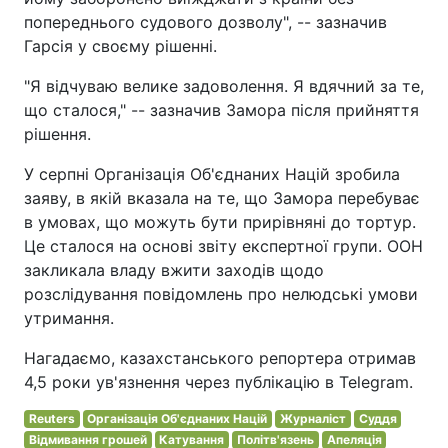
попереднього судового дозволу", -- зазначив
Гарсія у своєму рішенні.
"Я відчуваю велике задоволення. Я вдячний за те,
що сталося," -- зазначив Замора після прийняття
рішення.
У серпні Організація Об'єднаних Націй зробила
заяву, в якій вказала на те, що Замора перебуває
в умовах, що можуть бути прирівняні до тортур.
Це сталося на основі звіту експертної групи. ООН
закликала владу вжити заходів щодо
розслідування повідомлень про нелюдські умови
утримання.
Нагадаємо, казахстанського репортера отримав
4,5 роки ув'язнення через публікацію в Telegram.
Reuters
Організація Об'єднаних Націй
Журналіст
Суддя
Відмивання грошей
Катування
Політв'язень
Апеляція