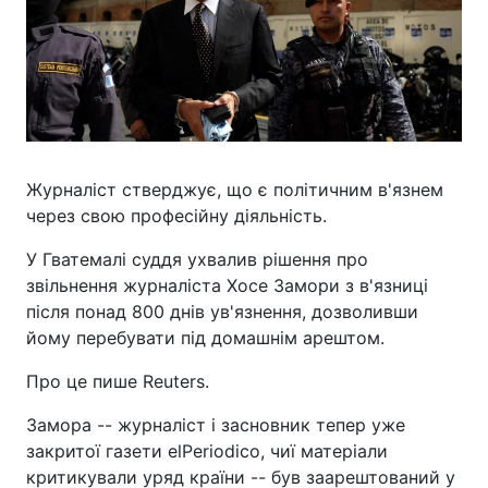
Журналіст стверджує, що є політичним в'язнем
через свою професійну діяльність.
У Гватемалі суддя ухвалив рішення про
звільнення журналіста Хосе Замори з в'язниці
після понад 800 днів ув'язнення, дозволивши
йому перебувати під домашнім арештом.
Про це пише Reuters.
Замора -- журналіст і засновник тепер уже
закритої газети elPeriodico, чиї матеріали
критикували уряд країни -- був заарештований у