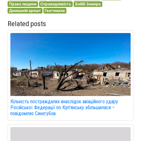
Права людини
Справедливість
Боббі Замора
Домашній арешт
Гватемала
Related posts
Кількість постраждалих внаслідок авіаційного удару
Російської Федерації по Куп'янську збільшилася –
повідомляє Синєгубов.