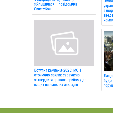
Особл
збільшилася – повідомляє
украї
Синєгубов.
завер
зведе
компл
Вступна кампанія-2025: МОН
отримало заклик своєчасно
Лагід
затвердити правила прийому до
буде:
вищих навчальних закладів
поруш