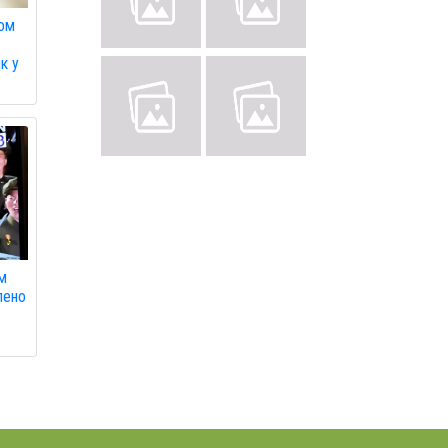
том
к у
им
лено