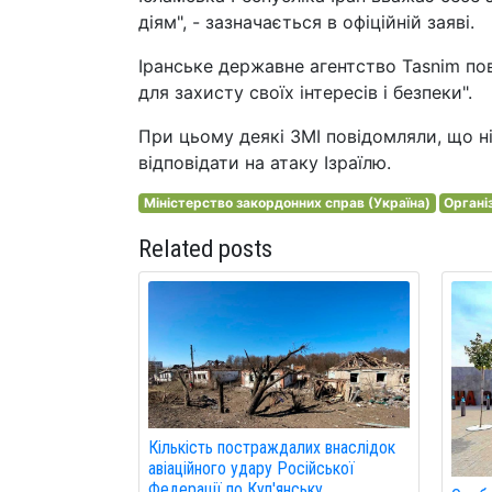
діям", - зазначається в офіційній заяві.
Іранське державне агентство Tasnim пов
для захисту своїх інтересів і безпеки".
При цьому деякі ЗМІ повідомляли, що ні
відповідати на атаку Ізраїлю.
Міністерство закордонних справ (Україна)
Органі
Related posts
Кількість постраждалих внаслідок
авіаційного удару Російської
Федерації по Куп'янську