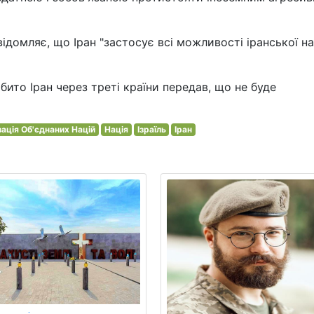
ідомляє, що Іран "застосує всі можливості іранської на
бито Іран через треті країни передав, що не буде
зація Об'єднаних Націй
Нація
Ізраїль
Іран