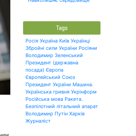
Навколишнє середовище
Tags
Росія
Україна
Київ
Українці
Збройні сили України
Росіяни
Володимир Зеленський
Президент (державна
посада)
Європа
Європейський Союз
Президент України
Машина.
Українська гривня
Укрінформ
Російська мова
Ракета.
Безпілотний літальний апарат
Володимир Путін
Харків
Журналіст
вним