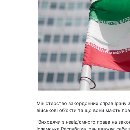
Міністерство закордонних справ Ірану з
військові об'єкти та що вони мають пр
"Виходячи з невід'ємного права на зако
Ісламська Республіка Іран вважає себе