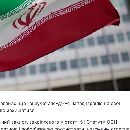
аявило, що "рішуче" засуджує напад Ізраїлю на свої
аво захищатися.
нний захист, закріпленого у статті 51 Статуту ООН,
 здатною і зобов'язаною протистояти іноземним агреси