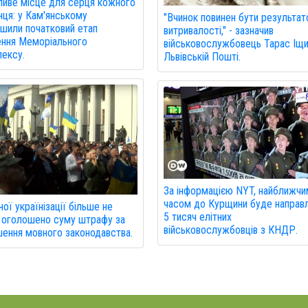
иве місце для серця кожного
нця: у Кам'янському
"Вчинок повинен бути результа
шили початковий етап
витривалості," - зазначив
ння Меморіального
військовослужбовець Тарас Іщи
ексу.
Львівській Пошті.
За інформацією NYT, найближч
часом до Курщини буде направ
ної українізації більше не
5 тисяч елітних
 оголошено суму штрафу за
військовослужбовців з КНДР.
ення мовного законодавства.