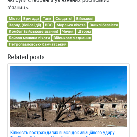
в'язниць.
Місто
Бригада
Танк
Солдате!
Військові
Заряд (бойові дії)
BBC
Морська піхота
Зниклі безвісти
Комбат (військове звання)
Чечня
Шторм
Бойова машина піхоти
Військове з'єднання
Петропавловськ-Камчатський
Related posts
Кількість постраждалих внаслідок авіаційного удару