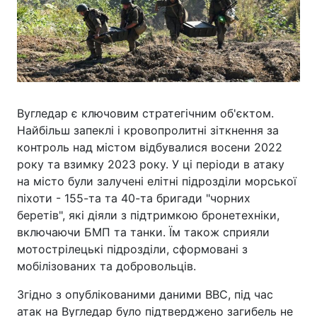
Вугледар є ключовим стратегічним об'єктом.
Найбільш запеклі і кровопролитні зіткнення за
контроль над містом відбувалися восени 2022
року та взимку 2023 року. У ці періоди в атаку
на місто були залучені елітні підрозділи морської
піхоти - 155-та та 40-та бригади "чорних
беретів", які діяли з підтримкою бронетехніки,
включаючи БМП та танки. Їм також сприяли
мотострілецькі підрозділи, сформовані з
мобілізованих та добровольців.
Згідно з опублікованими даними BBC, під час
атак на Вугледар було підтверджено загибель не