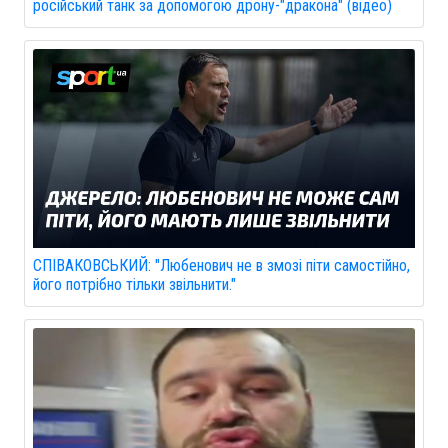
російський танк за допомогою дрону-"дракона" (відео)
СПІВАКОВСЬКИЙ: "Любенович не в змозі піти самостійно,
його потрібно тільки звільнити."