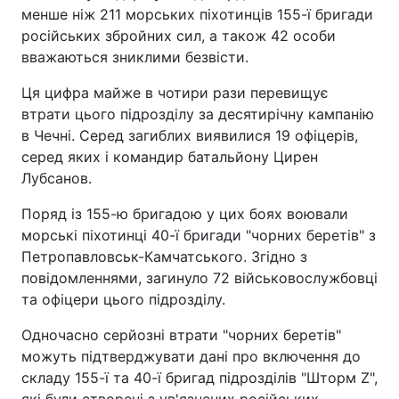
менше ніж 211 морських піхотинців 155-ї бригади
російських збройних сил, а також 42 особи
вважаються зниклими безвісти.
Ця цифра майже в чотири рази перевищує
втрати цього підрозділу за десятирічну кампанію
в Чечні. Серед загиблих виявилися 19 офіцерів,
серед яких і командир батальйону Цирен
Лубсанов.
Поряд із 155-ю бригадою у цих боях воювали
морські піхотинці 40-ї бригади "чорних беретів" з
Петропавловськ-Камчатського. Згідно з
повідомленнями, загинуло 72 військовослужбовці
та офіцери цього підрозділу.
Одночасно серйозні втрати "чорних беретів"
можуть підтверджувати дані про включення до
складу 155-ї та 40-ї бригад підрозділів "Шторм Z",
які були створені з ув'язнених російських