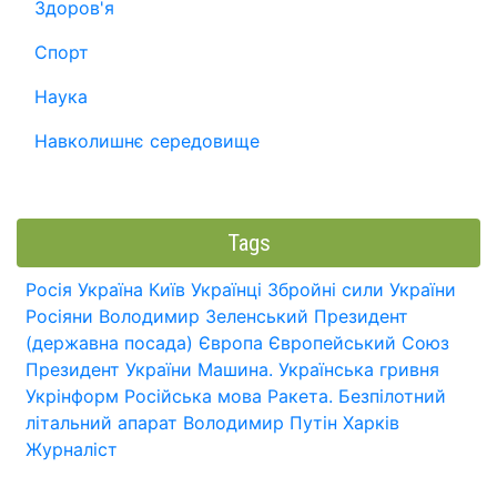
Здоров'я
Спорт
Наука
Навколишнє середовище
Tags
Росія
Україна
Київ
Українці
Збройні сили України
Росіяни
Володимир Зеленський
Президент
(державна посада)
Європа
Європейський Союз
Президент України
Машина.
Українська гривня
Укрінформ
Російська мова
Ракета.
Безпілотний
літальний апарат
Володимир Путін
Харків
Журналіст