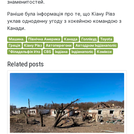
знаменитостей.
Раніше була інформація про те, що Кіану Рівз
уклав одноденну угоду з хокейною командою з
Канади.
Машина.
Північна Америка
Канада
Голлівуд
Toyota
Греція
Кіану Рівз
Автоперегони
Автодром Індіанаполіс
"Філадельфія Іґлз
CBS
Індіана
Індіанаполіс
Комікси
Related posts