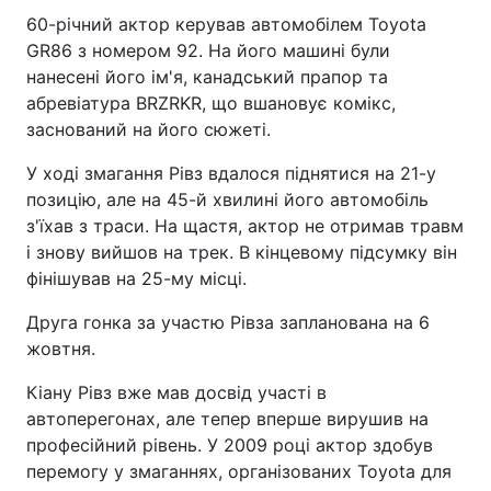
60-річний актор керував автомобілем Toyota
GR86 з номером 92. На його машині були
нанесені його ім'я, канадський прапор та
абревіатура BRZRKR, що вшановує комікс,
заснований на його сюжеті.
У ході змагання Рівз вдалося піднятися на 21-у
позицію, але на 45-й хвилині його автомобіль
з'їхав з траси. На щастя, актор не отримав травм
і знову вийшов на трек. В кінцевому підсумку він
фінішував на 25-му місці.
Друга гонка за участю Рівза запланована на 6
жовтня.
Кіану Рівз вже мав досвід участі в
автоперегонах, але тепер вперше вирушив на
професійний рівень. У 2009 році актор здобув
перемогу у змаганнях, організованих Toyota для