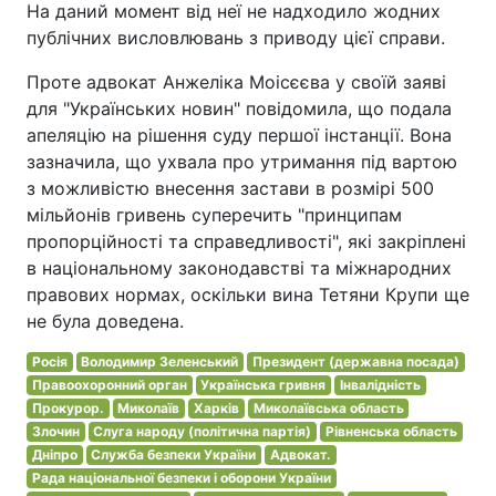
На даний момент від неї не надходило жодних
публічних висловлювань з приводу цієї справи.
Проте адвокат Анжеліка Моісєєва у своїй заяві
для "Українських новин" повідомила, що подала
апеляцію на рішення суду першої інстанції. Вона
зазначила, що ухвала про утримання під вартою
з можливістю внесення застави в розмірі 500
мільйонів гривень суперечить "принципам
пропорційності та справедливості", які закріплені
в національному законодавстві та міжнародних
правових нормах, оскільки вина Тетяни Крупи ще
не була доведена.
Росія
Володимир Зеленський
Президент (державна посада)
Правоохоронний орган
Українська гривня
Інвалідність
Прокурор.
Миколаїв
Харків
Миколаївська область
Злочин
Слуга народу (політична партія)
Рівненська область
Дніпро
Служба безпеки України
Адвокат.
Рада національної безпеки і оборони України