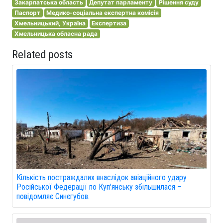
Закарпатська область
Депутат парламенту
Рішення суду
Паспорт
Медико-соціальна експертна комісія
Хмельницький, Україна
Експертиза
Хмельницька обласна рада
Related posts
Кількість постраждалих внаслідок авіаційного удару
Російської Федерації по Куп'янську збільшилася –
повідомляє Синєгубов.