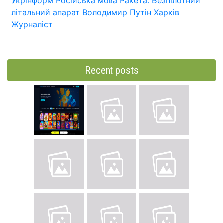
Укрінформ
Російська мова
Ракета.
Безпілотний
літальний апарат
Володимир Путін
Харків
Журналіст
Recent posts