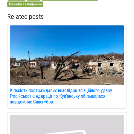
Данило Галицький
Related posts
Кількість постраждалих внаслідок авіаційного удару
Російської Федерації по Куп'янську збільшилася –
повідомляє Синєгубов.