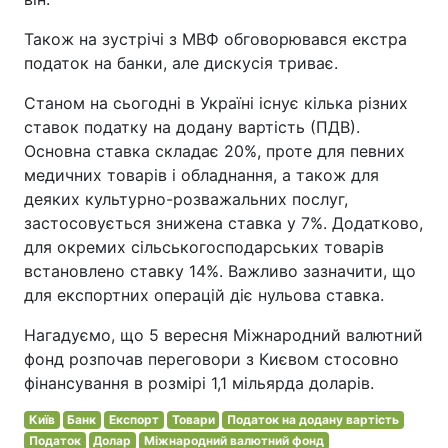
Також на зустрічі з МВФ обговорювався екстра
податок на банки, але дискусія триває.
Станом на сьогодні в Україні існує кілька різних
ставок податку на додану вартість (ПДВ).
Основна ставка складає 20%, проте для певних
медичних товарів і обладнання, а також для
деяких культурно-розважальних послуг,
застосовується знижена ставка у 7%. Додатково,
для окремих сільськогосподарських товарів
встановлено ставку 14%. Важливо зазначити, що
для експортних операцій діє нульова ставка.
Нагадуємо, що 5 вересня Міжнародний валютний
фонд розпочав переговори з Києвом стосовно
фінансування в розмірі 1,1 мільярда доларів.
Київ
Банк
Експорт
Товари
Податок на додану вартість
Податок
Долар
Міжнародний валютний фонд