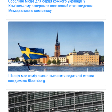
Особливе місце для серця кожного українця: у
Кам'янському завершили початковий етап зведення
Меморіального комплексу.
Швеція має намір значно зменшити податкові ставки,
повідомляє Bloomberg.