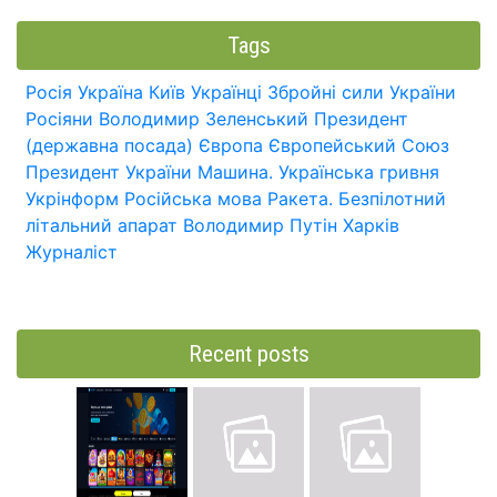
Tags
Росія
Україна
Київ
Українці
Збройні сили України
Росіяни
Володимир Зеленський
Президент
(державна посада)
Європа
Європейський Союз
Президент України
Машина.
Українська гривня
Укрінформ
Російська мова
Ракета.
Безпілотний
літальний апарат
Володимир Путін
Харків
Журналіст
Recent posts