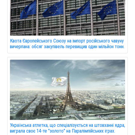
Квота Європейського Союзу на імпорт російського чавуну
вичерпана: обсяг закупівель перевищив один мільйон тонн.
Українська атлетка, що спеціалізується на штовханні ядра,
виграла своє 14-те "золото" на Паралімпійських іграх.