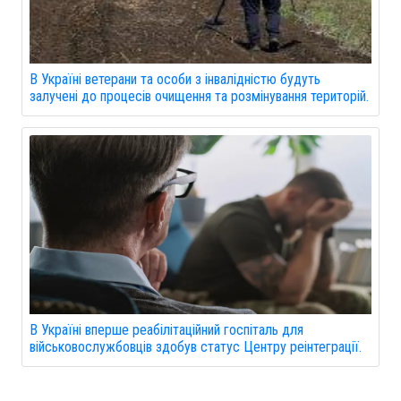
В Україні ветерани та особи з інвалідністю будуть
залучені до процесів очищення та розмінування територій.
В Україні вперше реабілітаційний госпіталь для
військовослужбовців здобув статус Центру реінтеграції.