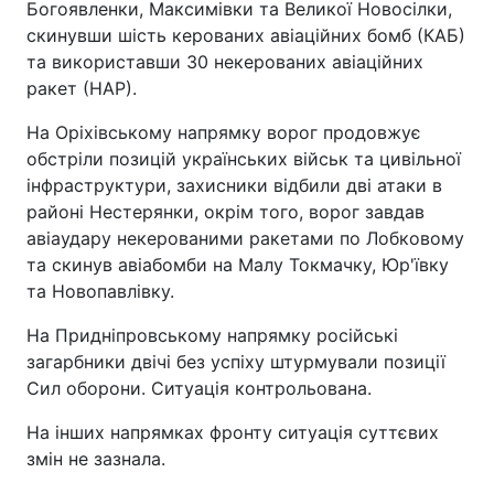
Богоявленки, Максимівки та Великої Новосілки,
скинувши шість керованих авіаційних бомб (КАБ)
та використавши 30 некерованих авіаційних
ракет (НАР).
На Оріхівському напрямку ворог продовжує
обстріли позицій українських військ та цивільної
інфраструктури, захисники відбили дві атаки в
районі Нестерянки, окрім того, ворог завдав
авіаудару некерованими ракетами по Лобковому
та скинув авіабомби на Малу Токмачку, Юр'ївку
та Новопавлівку.
На Придніпровському напрямку російські
загарбники двічі без успіху штурмували позиції
Сил оборони. Ситуація контрольована.
На інших напрямках фронту ситуація суттєвих
змін не зазнала.