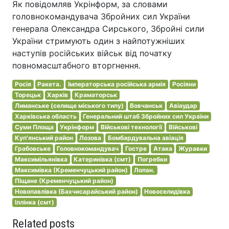
Як повідомляв Укрінформ, за словами
головнокомандувача Збройних сил України
генерала Олександра Сирського, Збройні сили
України стримують один з найпотужніших
наступів російських військ від початку
повномасштабного вторгнення.
Росія
Ракета.
Імператорська російська армія
Росіяни
Торецьк
Харків
Краматорськ
Лиманське (селище міського типу)
Вовчанськ
Авіаудар
Харківська область
Генеральний штаб Збройних сил України
Суми Площа
Укрінформ
Військові технології
Військові
Куп'янський район
Лозова
Бомбардувальна авіація
Грабовське
Головнокомандувач
Гостре
Атака
Журавки
Максимільянівка
Катеринівка (смт)
Погребки
Максимівка (Кременчуцький район)
Лопан.
Піщане (Кременчуцький район)
Новопавлівка (Бахчисарайський район)
Новоселидівка
Іллінка (смт)
Related posts