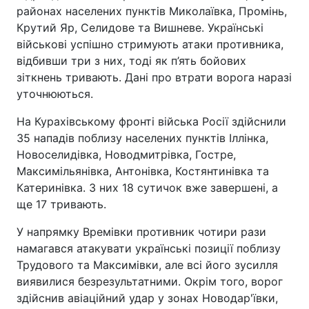
районах населених пунктів Миколаївка, Промінь,
Крутий Яр, Селидове та Вишневе. Українські
військові успішно стримують атаки противника,
відбивши три з них, тоді як п’ять бойових
зіткнень тривають. Дані про втрати ворога наразі
уточнюються.
На Курахівському фронті війська Росії здійснили
35 нападів поблизу населених пунктів Іллінка,
Новоселидівка, Новодмитрівка, Гостре,
Максимільянівка, Антонівка, Костянтинівка та
Катеринівка. З них 18 сутичок вже завершені, а
ще 17 тривають.
У напрямку Времівки противник чотири рази
намагався атакувати українські позиції поблизу
Трудового та Максимівки, але всі його зусилля
виявилися безрезультатними. Окрім того, ворог
здійснив авіаційний удар у зонах Новодар'ївки,