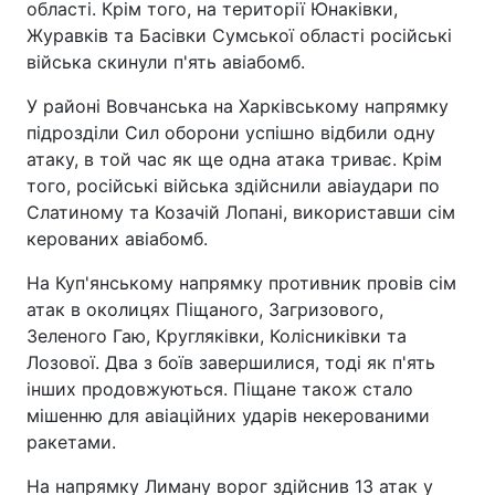
області. Крім того, на території Юнаківки,
Журавків та Басівки Сумської області російські
війська скинули п'ять авіабомб.
У районі Вовчанська на Харківському напрямку
підрозділи Сил оборони успішно відбили одну
атаку, в той час як ще одна атака триває. Крім
того, російські війська здійснили авіаудари по
Слатиному та Козачій Лопані, використавши сім
керованих авіабомб.
На Куп'янському напрямку противник провів сім
атак в околицях Піщаного, Загризового,
Зеленого Гаю, Кругляківки, Колісниківки та
Лозової. Два з боїв завершилися, тоді як п'ять
інших продовжуються. Піщане також стало
мішенню для авіаційних ударів некерованими
ракетами.
На напрямку Лиману ворог здійснив 13 атак у