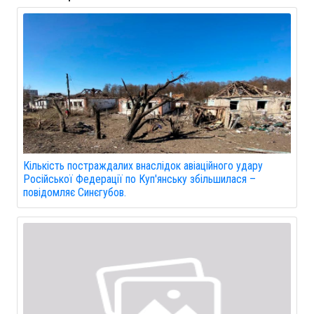
Кількість постраждалих внаслідок авіаційного удару
Російської Федерації по Куп'янську збільшилася –
повідомляє Синєгубов.