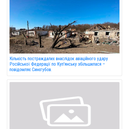
Кількість постраждалих внаслідок авіаційного удару
Російської Федерації по Куп'янську збільшилася –
повідомляє Синєгубов.