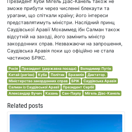
Президент Куби Мігель Діас-Канель також не
зможе прибути через численні блекаути та
урагани, що спіткали країну; його інтереси
представлятимуть міністри. Наслідний принц
Саудівської Аравії Мохаммед ібн Салман також
відсутній на заході, його замінить міністр
закордонних справ. Незважаючи на запрошення,
Саудівська Аравія поки що офіційно не стала
частиною БРІКС.
Росія
Президент (державна посада)
Володимир Путін
Китай (регіон)
Куба
Політик
Бразилія
Диктатор.
Міністерство закордонних справ
БРІК
Саудівська Аравія
Салман із Саудівської Аравії
Президент Сербії
Александар Вучич
Казань
Сан-Паулу
Мігель Діас-Канель
Related posts