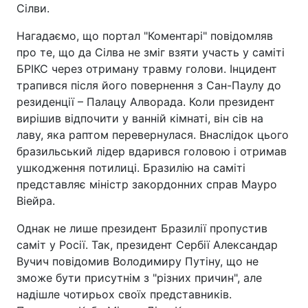
Сілви.
Нагадаємо, що портал "Коментарі" повідомляв
про те, що да Сілва не зміг взяти участь у саміті
БРІКС через отриману травму голови. Інцидент
трапився після його повернення з Сан-Паулу до
резиденції – Палацу Алворада. Коли президент
вирішив відпочити у ванній кімнаті, він сів на
лаву, яка раптом перевернулася. Внаслідок цього
бразильський лідер вдарився головою і отримав
ушкодження потилиці. Бразилію на саміті
представляє міністр закордонних справ Мауро
Віейра.
Однак не лише президент Бразилії пропустив
саміт у Росії. Так, президент Сербії Александар
Вучич повідомив Володимиру Путіну, що не
зможе бути присутнім з "різних причин", але
надішле чотирьох своїх представників.