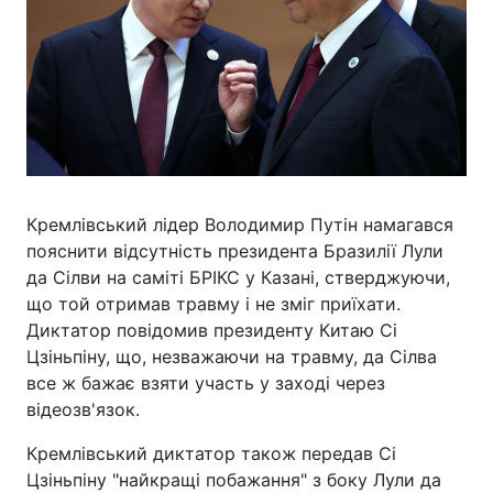
Кремлівський лідер Володимир Путін намагався
пояснити відсутність президента Бразилії Лули
да Сілви на саміті БРІКС у Казані, стверджуючи,
що той отримав травму і не зміг приїхати.
Диктатор повідомив президенту Китаю Сі
Цзіньпіну, що, незважаючи на травму, да Сілва
все ж бажає взяти участь у заході через
відеозв'язок.
Кремлівський диктатор також передав Сі
Цзіньпіну "найкращі побажання" з боку Лули да