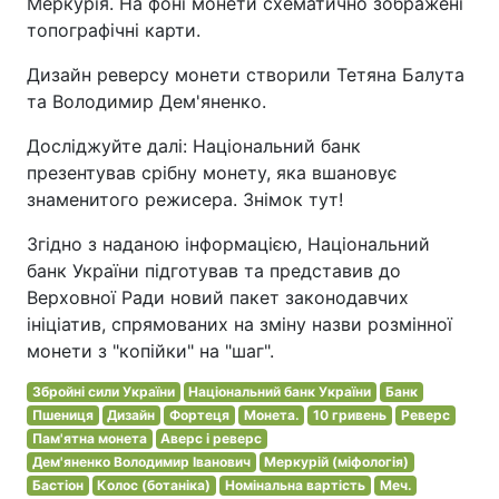
Меркурія. На фоні монети схематично зображені
топографічні карти.
Дизайн реверсу монети створили Тетяна Балута
та Володимир Дем'яненко.
Досліджуйте далі: Національний банк
презентував срібну монету, яка вшановує
знаменитого режисера. Знімок тут!
Згідно з наданою інформацією, Національний
банк України підготував та представив до
Верховної Ради новий пакет законодавчих
ініціатив, спрямованих на зміну назви розмінної
монети з "копійки" на "шаг".
Збройні сили України
Національний банк України
Банк
Пшениця
Дизайн
Фортеця
Монета.
10 гривень
Реверс
Пам'ятна монета
Аверс і реверс
Дем'яненко Володимир Іванович
Меркурій (міфологія)
Бастіон
Колос (ботаніка)
Номінальна вартість
Меч.