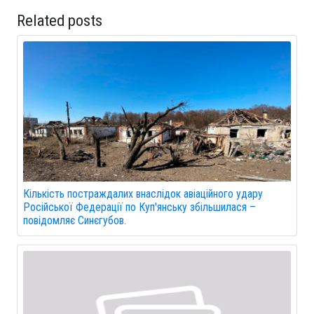
Related posts
Кількість постраждалих внаслідок авіаційного удару
Російської Федерації по Куп'янську збільшилася –
повідомляє Синєгубов.