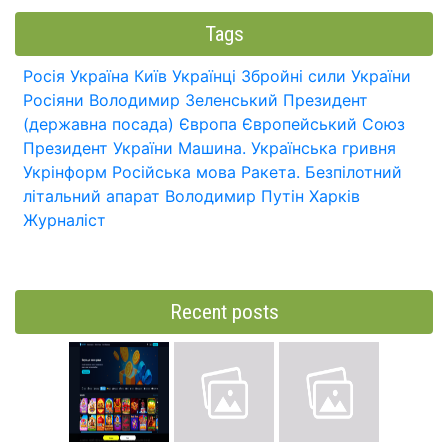
Tags
Росія
Україна
Київ
Українці
Збройні сили України
Росіяни
Володимир Зеленський
Президент
(державна посада)
Європа
Європейський Союз
Президент України
Машина.
Українська гривня
Укрінформ
Російська мова
Ракета.
Безпілотний
літальний апарат
Володимир Путін
Харків
Журналіст
Recent posts