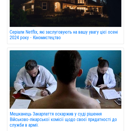
Серіали Netflix, які заслуговують на вашу увагу цієї осені
2024 року - Кіномистецтво
Мешканець Закарпаття оскаржив у суді рішення
Військово-лікарської комісії щодо своєї придатності до
служби в армії.