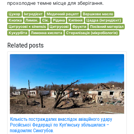
прохолодне темне місце для зберігання.
Цукор
Інгредієнт
Медичний рецепт
Вершкове масло
Кнопка
Лимон.
Сік.
Рідина
Кипіння
Цедра (інгредієнт)
Цитрусові × sinensis
Цитрусові
Фрукти
Посівний матеріал
Кукурбіта
Лимонна кислота
Стерилізація (мікробіологія)
Related posts
Кількість постраждалих внаслідок авіаційного удару
Російської Федерації по Куп'янську збільшилася –
повідомляє Синєгубов.