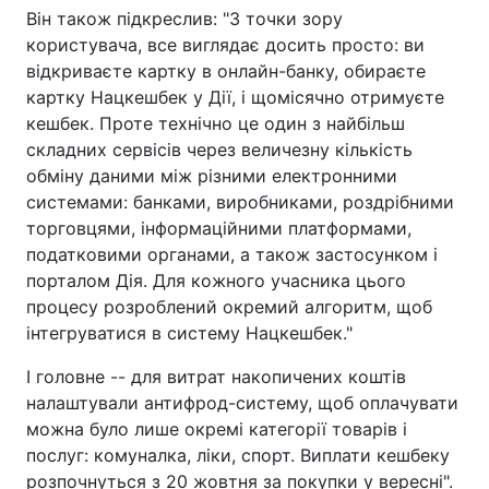
Він також підкреслив: "З точки зору
користувача, все виглядає досить просто: ви
відкриваєте картку в онлайн-банку, обираєте
картку Нацкешбек у Дії, і щомісячно отримуєте
кешбек. Проте технічно це один з найбільш
складних сервісів через величезну кількість
обміну даними між різними електронними
системами: банками, виробниками, роздрібними
торговцями, інформаційними платформами,
податковими органами, а також застосунком і
порталом Дія. Для кожного учасника цього
процесу розроблений окремий алгоритм, щоб
інтегруватися в систему Нацкешбек."
І головне -- для витрат накопичених коштів
налаштували антифрод-систему, щоб оплачувати
можна було лише окремі категорії товарів і
послуг: комуналка, ліки, спорт. Виплати кешбеку
розпочнуться з 20 жовтня за покупки у вересні".