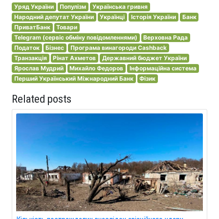
Уряд України
Популізм
Українська гривня
Народний депутат України
Українці
Історія України
Банк
ПриватБанк
Товари
Telegram (сервіс обміну повідомленнями)
Верховна Рада
Податок
Бізнес
Програма винагороди Cashback
Транзакція
Рінат Ахметов
Державний бюджет України
Ярослав Мудрий
Михайло Федоров
Інформаційна система
Перший Український Міжнародний Банк
Фізик
Related posts