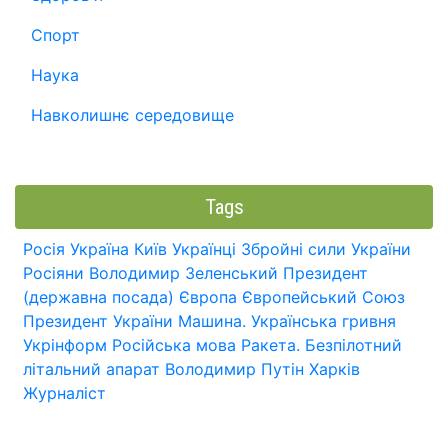
Спорт
Наука
Навколишнє середовище
Tags
Росія
Україна
Київ
Українці
Збройні сили України
Росіяни
Володимир Зеленський
Президент
(державна посада)
Європа
Європейський Союз
Президент України
Машина.
Українська гривня
Укрінформ
Російська мова
Ракета.
Безпілотний
літальний апарат
Володимир Путін
Харків
Журналіст