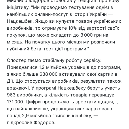
Михайло Федоров оголосив у Telegram про нову
ініціативу. "Ми проводимо тестування однієї з
найбільших онлайн-послуг в історії України —
Нацкешбек. Якщо ви купуєте товари українських
виробників, то отримуєте 10% від вартості своїх
покупок, що може складати до 3 000 грн на
місяць. На початку цього місяця ми розпочали
публічний бета-тест цієї програми."
Спостерігаємо стабільну роботу сервісу.
Приєдналися 1,2 мільйона українців до програми,
з яких більше 638 000 активували свої картки в
Дії. Що стосується виробників, результати також
вражаючі. У програмі Нацкешбеку беруть участь
963 виробники, а кількість товарів перевищує
171 000. Цифри продовжують зростати щодня, і,
що найважливіше, українцям вже нараховано
понад 2,9 мільйона гривень кешбеку, —
підкреслив Федоров.