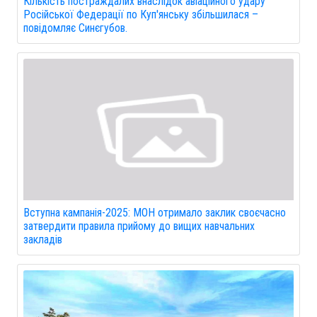
Кількість постраждалих внаслідок авіаційного удару
Російської Федерації по Куп'янську збільшилася –
повідомляє Синєгубов.
Вступна кампанія-2025: МОН отримало заклик своєчасно
затвердити правила прийому до вищих навчальних
закладів