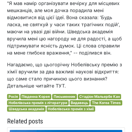
"Я мав намір організувати вечірку для місцевих
мешканців, але моя дочка порадила мені
відмовитися від цієї ідеї. Вона сказала: 'Будь
ласка, не святкуй у часи таких трагічних подій',
маючи на увазі дві війни. Шведська академія
вручила мені цю нагороду не для радості, а щоб
підтримувати ясність думок. Ці слова справили
на мене глибоке враження," -- поділився він.
Нагадаємо, що цьогорічну Нобелівську премію з
хімії вручили за два важливі наукові відкриття:
що саме стало причиною цього визнання?
Детальніше читайте ТУТ.
Росія
Південна Корея
Письменник
Стадіон Мальербе Кан
Нобелівська премія з літератури
Видавець
The Korea Times
Шведська академія
Нобелівська премія з хімії
Related posts