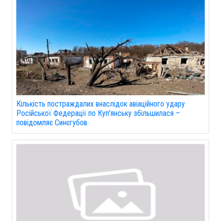
Кількість постраждалих внаслідок авіаційного удару
Російської Федерації по Куп'янську збільшилася –
повідомляє Синєгубов.