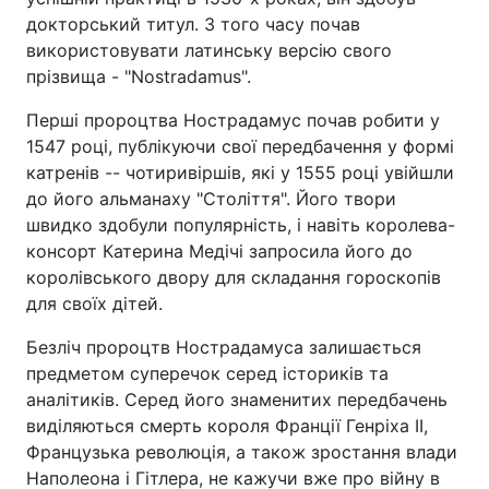
докторський титул. З того часу почав
використовувати латинську версію свого
прізвища - "Nostradamus".
Перші пророцтва Нострадамус почав робити у
1547 році, публікуючи свої передбачення у формі
катренів -- чотиривіршів, які у 1555 році увійшли
до його альманаху "Століття". Його твори
швидко здобули популярність, і навіть королева-
консорт Катерина Медічі запросила його до
королівського двору для складання гороскопів
для своїх дітей.
Безліч пророцтв Нострадамуса залишається
предметом суперечок серед істориків та
аналітиків. Серед його знаменитих передбачень
виділяються смерть короля Франції Генріха II,
Французька революція, а також зростання влади
Наполеона і Гітлера, не кажучи вже про війну в