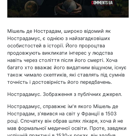
Мішель де Нострадам, широко відомий як
Нострадамус, є однією з найзагадковіших
особистостей в історії. Його пророцтва
продовжують викликати інтерес у людства
навіть через століття після його смерті. Хоча
багато хто вважає його видатним віщуном, існує
також чимало скептиків, які ставлять під сумнів
точність і достовірність його передбачень.
Нострадамус. Зображення з публічних джерел.
Нострадамус, справжнє ім'я якого Мішель де
Нострадам, з'явився на світ у Франції в 1503
році. Спочатку він обрав шлях лікаря, хоча й не
мав формальної медичної освіти. Проте, завдяки
успішній практиці в 1530-х роках, він здобув