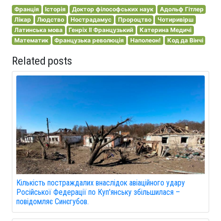
Франція
Історія
Доктор філософських наук
Адольф Гітлер
Лікар
Людство
Нострадамус
Пророцтво
Чотиривірш
Латинська мова
Генріх II Французький
Катерина Медичі
Математик
Французька революція
Наполеон!
Код да Вінчі
Related posts
Кількість постраждалих внаслідок авіаційного удару
Російської Федерації по Куп'янську збільшилася –
повідомляє Синєгубов.