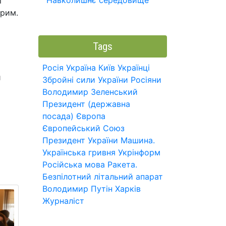
Навколишнє середовище
ї
Крим.
Tags
Росія
Україна
Київ
Українці
и
Збройні сили України
Росіяни
Володимир Зеленський
і
Президент (державна
посада)
Європа
Європейський Союз
Президент України
Машина.
Українська гривня
Укрінформ
Російська мова
Ракета.
Безпілотний літальний апарат
Володимир Путін
Харків
Журналіст