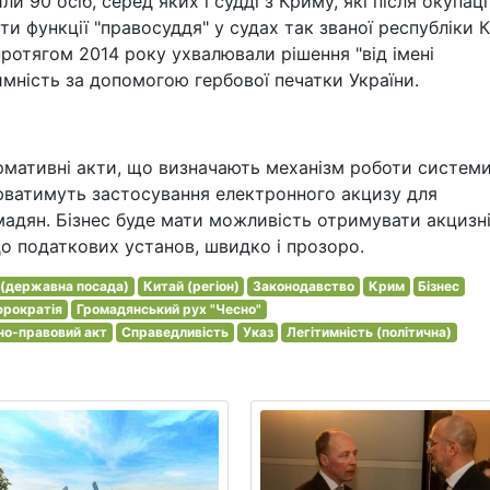
ли 90 осіб, серед яких і судді з Криму, які після окупаці
ти функції "правосуддя" у судах так званої республіки 
 протягом 2014 року ухвалювали рішення "від імені
тимність за допомогою гербової печатки України.
нормативні акти, що визначають механізм роботи систем
юватимуть застосування електронного акцизу для
мадян. Бізнес буде мати можливість отримувати акцизн
 до податкових установ, швидко і прозоро.
 (державна посада)
Китай (регіон)
Законодавство
Крим
Бізнес
рократія
Громадянський рух "Чесно"
о-правовий акт
Справедливість
Указ
Легітимність (політична)