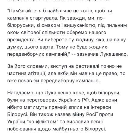
"Пам'ятайте: я б найбільше не хотів, щоб ця
кампанія стартувала. Як завжди, ми, по-
білоруськи, зі смаком і вишуканістю, під пильним
оком світової спільноти оберемо нашого
президента. Ви виберете ту людину, яка, на вашу
думку, цього варта. Тому не буде жодних
передвиборчих кампаній," -- зазначив Лукашенко.
За його словами, виступ на фестивалі точно не
частина агітації, але якби він мав на це право, то
вже почав би передвиборчу кампанію.
Нагадаємо, що Лукашенко хоче, щоб білоруси
були на переговорах України з РФ. Адже вони
нібито матимуть прямий вплив на інтереси
Білорусі. Він також назвав війну Росії проти
України "конфліктом" та висловив певні
побоювання щодо майбутнього Білорусі.