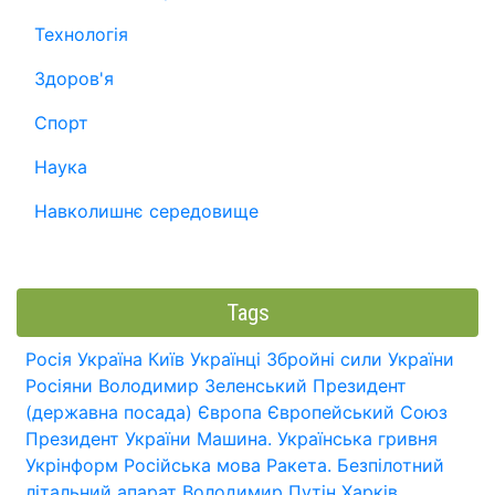
Технологія
Здоров'я
Спорт
Наука
Навколишнє середовище
Tags
Росія
Україна
Київ
Українці
Збройні сили України
Росіяни
Володимир Зеленський
Президент
(державна посада)
Європа
Європейський Союз
Президент України
Машина.
Українська гривня
Укрінформ
Російська мова
Ракета.
Безпілотний
літальний апарат
Володимир Путін
Харків