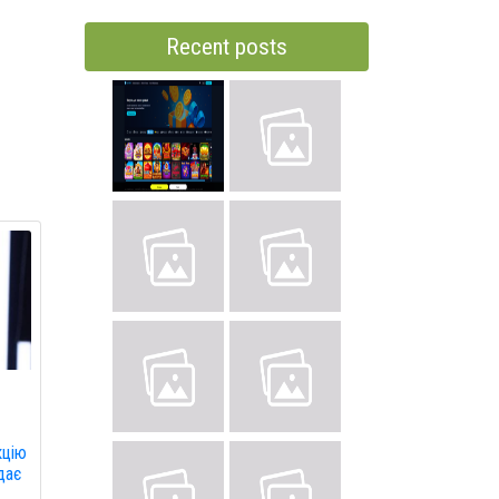
Recent posts
кцію
дає