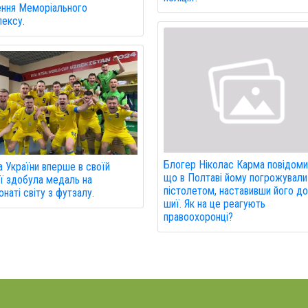
ння Меморіального
ексу.
Блогер Ніколас Карма повідоми
а України вперше в своїй
що в Полтаві йому погрожували
ії здобула медаль на
пістолетом, наставивши його д
онаті світу з футзалу.
шиї. Як на це реагують
правоохоронці?