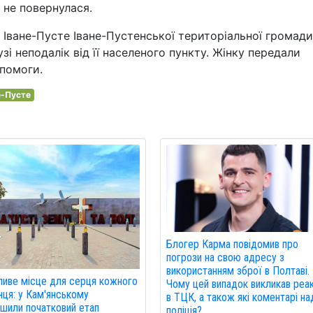
 не повернулася.
 Іване-Пусте Іване-Пустенської територіальної громади
зі неподалік від її населеного пункту. Жінку передали
помоги.
е-Пусте
Блогер Карма повідомив про
погрози на свою адресу з
використанням зброї в Полтаві.
иве місце для серця кожного
Чому цей випадок викликав реа
нця: у Кам'янському
в ТЦК, а також які коментарі на
шили початковий етап
поліція?