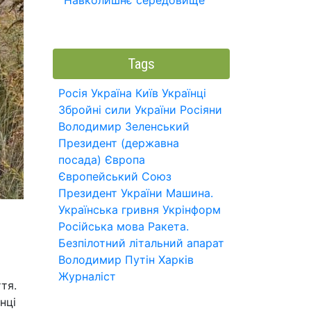
Навколишнє середовище
Tags
Росія
Україна
Київ
Українці
Збройні сили України
Росіяни
Володимир Зеленський
Президент (державна
посада)
Європа
Європейський Союз
Президент України
Машина.
Українська гривня
Укрінформ
Російська мова
Ракета.
Безпілотний літальний апарат
Володимир Путін
Харків
Журналіст
тя.
нці