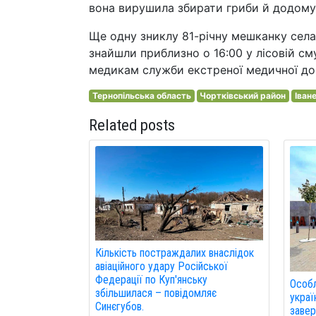
вона вирушила збирати гриби й додому
Ще одну зниклу 81-річну мешканку села
знайшли приблизно о 16:00 у лісовій сму
медикам служби екстреної медичної до
Тернопільська область
Чортківський район
Іван
Related posts
Кількість постраждалих внаслідок
авіаційного удару Російської
Федерації по Куп'янську
Особл
збільшилася – повідомляє
украї
Синєгубов.
завер