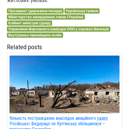
житлових умовах.
Президент (державна посада)
Українська гривня
Міністерство закордонних справ (Україна)
Кабінет міністрів (уряд)
Управління Верховного комісара ООН у справах біженців
Внутрішньо переміщена особа
Related posts
Кількість постраждалих внаслідок авіаційного удару
Російської Федерації по Куп'янську збільшилася –