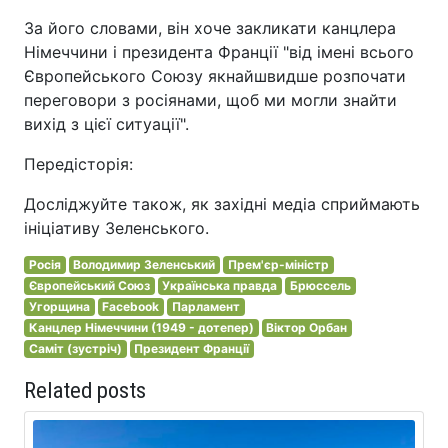
За його словами, він хоче закликати канцлера
Німеччини і президента Франції "від імені всього
Європейського Союзу якнайшвидше розпочати
переговори з росіянами, щоб ми могли знайти
вихід з цієї ситуації".
Передісторія:
Досліджуйте також, як західні медіа сприймають
ініціативу Зеленського.
Росія
Володимир Зеленський
Прем'єр-міністр
Європейський Союз
Українська правда
Брюссель
Угорщина
Facebook
Парламент
Канцлер Німеччини (1949 - дотепер)
Віктор Орбан
Саміт (зустріч)
Президент Франції
Related posts