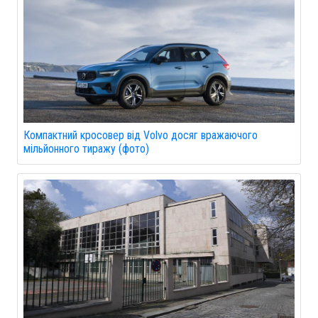
Компактний кросовер від Volvo досяг вражаючого
мільйонного тиражу (фото)