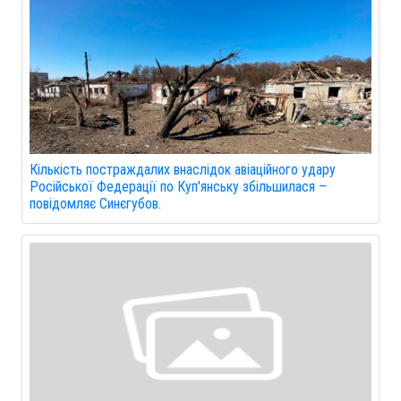
Кількість постраждалих внаслідок авіаційного удару
Російської Федерації по Куп'янську збільшилася –
повідомляє Синєгубов.