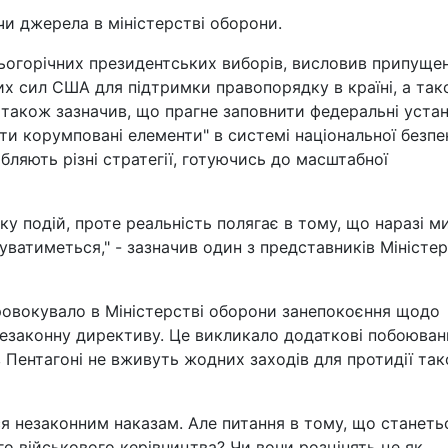
и джерела в міністерстві оборони.
ьогорічних президентських виборів, висловив припуще
 сил США для підтримки правопорядку в країні, а та
н також зазначив, що прагне заповнити федеральні уста
ти корумповані елементи" в системі національної безпе
бляють різні стратегії, готуючись до масштабної
ку подій, проте реальність полягає в тому, що наразі м
уватиметься," - зазначив один з представників Міністе
ровокувало в Міністерстві оборони занепокоєння щодо
незаконну директиву. Це викликало додаткові побоюван
 Пентагоні не вживуть жодних заходів для протидії та
ся незаконним наказам. Але питання в тому, що станеть
о військового керівництва? Чи вони розцінять це як