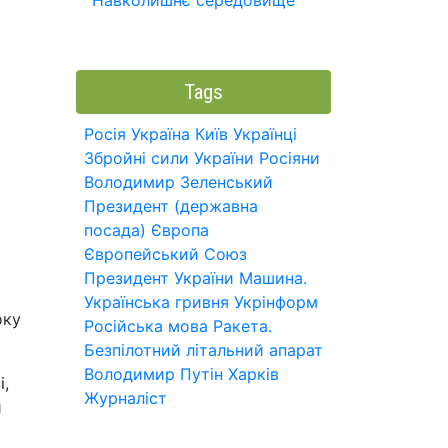
Навколишнє середовище
Tags
Росія
Україна
Київ
Українці
Збройні сили України
Росіяни
Володимир Зеленський
Президент (державна
посада)
Європа
Європейський Союз
Президент України
Машина.
Українська гривня
Укрінформ
оку
Російська мова
Ракета.
Безпілотний літальний апарат
Володимир Путін
Харків
і,
Журналіст
и