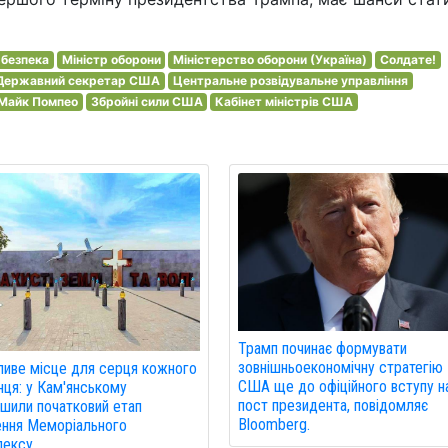
 безпека
Міністр оборони
Міністерство оборони (Україна)
Солдате!
Державний секретар США
Центральне розвідувальне управління
Майк Помпео
Збройні сили США
Кабінет міністрів США
Трамп починає формувати
зовнішньоекономічну стратегію
иве місце для серця кожного
США ще до офіційного вступу н
нця: у Кам'янському
пост президента, повідомляє
шили початковий етап
Bloomberg.
ння Меморіального
ексу.