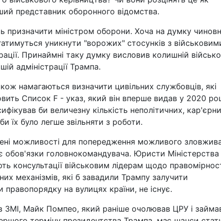
інший представник оборонного відомства.
ть призначити міністром оборони. Хоча на думку чиновн
атимуться уникнути "ворожих" стосунків з військовими
трації. Принаймні таку думку висловив колишній військ
шій адміністрації Трампа.
кож намагаються визначити цивільних службовців, які
ить Список F - указ, який він вперше видав у 2020 роц
сифікував би величезну кількість неполітичних, кар'єрн
и їх було легше звільняти з роботи.
жені можливості для попередження можливого зловжив
ує обов'язки головнокомандувача. Юристи Міністерства
ть консультації військовим лідерам щодо правомірнос
их механізмів, які б завадили Трампу залучити
 правопорядку на вулицях країни, не існує.
 в ЗМІ, Майк Помпео, який раніше очолював ЦРУ і займа
першого терміну президентства Трампа, має шанси стат