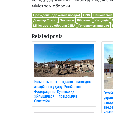
міністром оборони.
Президент (державна посада)
CNN
Національна
Дональд Трамп
Пентагон
Військові
Корупція
Міністерство оборони США
Головнокомандувач
Related posts
Кількість постраждалих внаслідок
авіаційного удару Російської
Федерації по Куп'янську
Особл
збільшилася – повідомляє
украї
Синєгубов.
завер
зведе
компл