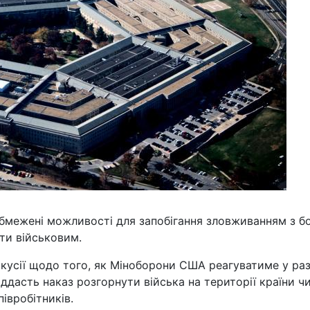
бмежені можливості для запобігання зловживанням з б
ти військовим.
скусії щодо того, як Міноборони США реагуватиме у раз
ддасть наказ розгорнути війська на території країни ч
івробітників.