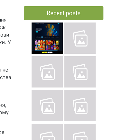
Recent posts
ння
кож
нови
ки. У
и не
рства
ня,
кому
ся