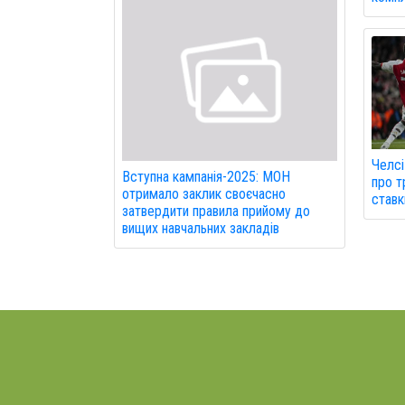
Челсі
Вступна кампанія-2025: МОН
про т
отримало заклик своєчасно
ставк
затвердити правила прийому до
вищих навчальних закладів