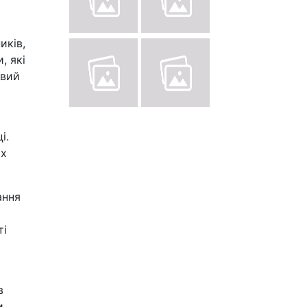
иків,
, які
овий
і.
их
ання
ті
в
и