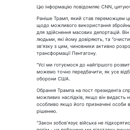
Цю інформацію повідомляє CNN, цитуюч
Раніше Трамп, який став переможцем ц
щодо можливого використання збройних
для здійснення масових депортацій. Ві
людьми, які йому довіряють, та "очисти
зв'язку з цим, чиновники активно розро
трансформації Пентагону.
"Усі ми готуємося до найгіршого розвит
можемо точно передбачити, як усе відб
оборони США.
Обрання Трампа на пост президента сп
можливих наслідків, якщо він видасть 
особливо якщо його призначені особи в
рішенню.
"Закон зобов'язує війська не підкоряти
потім - чи побачимо ми відставку вищог