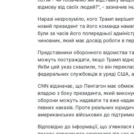
відмову від своїх людей?", - зазначив 
Наразі незрозуміло, кого Трамп виріши
новий президент та його команда намаг
були за часів його попередньої адмініс
чиновник, який має досвід роботи в пер
Представники оборонного відомства та
можуть постраждати, якщо Трамп віднов
Якби цей указ схвалили, то він перекла
федеральних службовців в уряді США, аб
CNN відзначає, що Пентагон має обме
владою з боку президента, який викон
оборони можуть надавати та вже надаю
певних наказів. Проте реальних юридичн
американських військових до підтримки
Відповідно до інформації, що з'явилася
посаду державного секретаря під час 