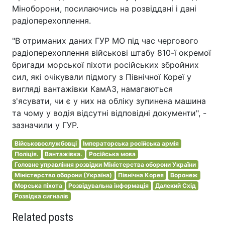
Міноборони, посилаючись на розвіддані і дані
радіоперехоплення.
"В отриманих даних ГУР МО під час чергового
радіоперехоплення військові штабу 810-ї окремої
бригади морської піхоти російських збройних
сил, які очікували підмогу з Північної Кореї у
вигляді вантажівки КамАЗ, намагаються
з'ясувати, чи є у них на обліку зупинена машина
та чому у водія відсутні відповідні документи", -
зазначили у ГУР.
Військовослужбовці
Імператорська російська армія
Поліція.
Вантажівка.
Російська мова
Головне управління розвідки Міністерства оборони України
Міністерство оборони (Україна)
Північна Корея
Воронеж
Морська піхота
Розвідувальна інформація
Далекий Схід
Розвідка сигналів
Related posts