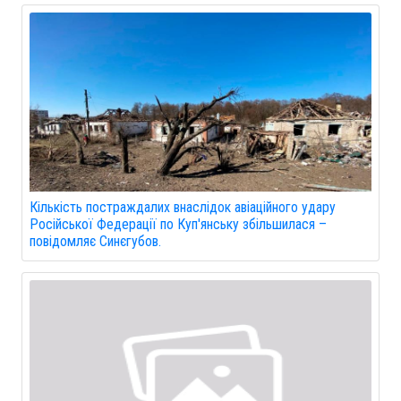
Кількість постраждалих внаслідок авіаційного удару
Російської Федерації по Куп'янську збільшилася –
повідомляє Синєгубов.