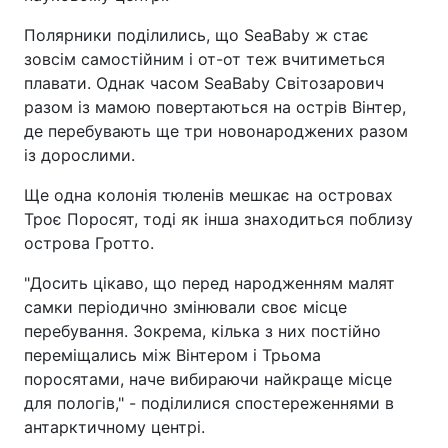
Полярники поділились, що SeaBaby ж стає
зовсім самостійним і от-от теж вчитиметься
плавати. Однак часом SeaBaby Світозарович
разом із мамою повертаються на острів Вінтер,
де перебувають ще три новонароджених разом
із дорослими.
Ще одна колонія тюленів мешкає на островах
Троє Поросят, тоді як інша знаходиться поблизу
острова Гротто.
"Досить цікаво, що перед народженням малят
самки періодично змінювали своє місце
перебування. Зокрема, кілька з них постійно
переміщались між Вінтером і Трьома
поросятами, наче вибираючи найкраще місце
для пологів," - поділилися спостереженнями в
антарктичному центрі.