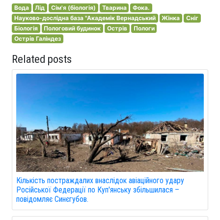
Вода
Лід
Сім'я (біологія)
Тварина
Фока.
Науково-дослідна база "Академік Вернадський
Жінка
Сніг
Біологія
Пологовий будинок
Острів
Пологи
Острів Галіндез
Related posts
Кількість постраждалих внаслідок авіаційного удару
Російської Федерації по Куп'янську збільшилася –
повідомляє Синєгубов.