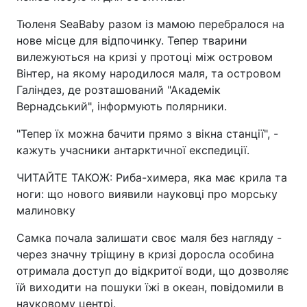
Тюленя SeaBaby разом із мамою перебралося на
нове місце для відпочинку. Тепер тварини
вилежуються на кризі у протоці між островом
Вінтер, на якому народилося маля, та островом
Галіндез, де розташований "Академік
Вернадський", інформують полярники.
"Тепер їх можна бачити прямо з вікна станції", -
кажуть учасники антарктичної експедиції.
ЧИТАЙТЕ ТАКОЖ: Риба-химера, яка має крила та
ноги: що нового виявили науковці про морську
малиновку
Самка почала залишати своє маля без нагляду -
через значну тріщину в кризі доросла особина
отримала доступ до відкритої води, що дозволяє
їй виходити на пошуки їжі в океан, повідомили в
науковому центрі.