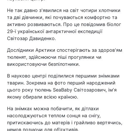
Не так давно з'явилися на світ чотири хлопчики
та дві дівчинки, які почуваються комфортно та
активно розвиваються. Про це повідомив біолог
29-ї української антарктичної експедиції
Світозар Давиденко.
Дослідники Арктики спостерігають за здоров'ям
тюленят, здійснюючи піші прогулянки чи
використовуючи безпілотники.
В науково центрі поділилися першими знімками
тварин. Зокрема на фото перший народжений
цього року тюлень SeaBaby Світозарович, ім'я
якому обирали всією країною.
На знімках можна побачити, як дітлахи
насолоджуються теплом сонця на снігу,
притискаючись до матерів і грайливо вертячись,
немов позуючи для об'єктивів.