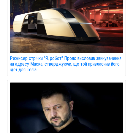
Режисер стрічки "Я, робот" Прояс висловив звинувачення
на адресу Маска, стверджуючи, що той привласнив його
ідеї для Tesla.