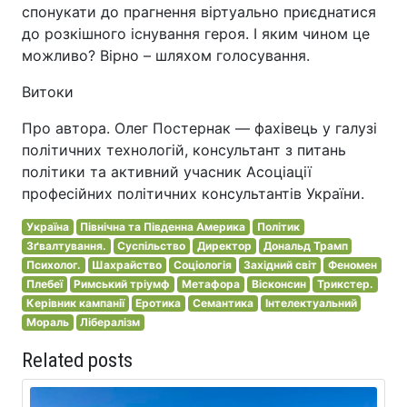
спонукати до прагнення віртуально приєднатися
до розкішного існування героя. І яким чином це
можливо? Вірно – шляхом голосування.
Витоки
Про автора. Олег Постернак — фахівець у галузі
політичних технологій, консультант з питань
політики та активний учасник Асоціації
професійних політичних консультантів України.
Україна
Північна та Південна Америка
Політик
Зґвалтування.
Суспільство
Директор
Дональд Трамп
Психолог.
Шахрайство
Соціологія
Західний світ
Феномен
Плебеї
Римський тріумф
Метафора
Вісконсин
Трикстер.
Керівник кампанії
Еротика
Семантика
Інтелектуальний
Мораль
Лібералізм
Related posts