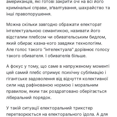
американців, які готові закрити очі на всі його
кримінальні справи, зґвалтування, шахрайство та
інші правопорушення.
Можна скільки завгодно ображати електорат
інтелектуальною семантикою, називати його
відсталим плебсом чи обивательським бидлом,
який обирає казна-кого завдяки технологіям.
Але голос такого "інтелектуала" дорівнює голосу
такого обивателя. І обивателів більше.
А фокус у тому, що саме в напруженому моменті
цей самий плебс отримує психічну сублімацію і
гігантське задоволення від відчуття колективної
сили над рафінованою нормою і моральним
правилом, яким так роздратовано оберігається
ліберальний порядок.
У такій ситуації електоральний трикстер
перетворюється на електорального ідола. А для