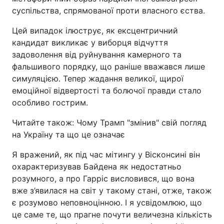
суспільства, спрямованої проти власного єства.
Цей випадок ілюструє, як ексцентричний
кандидат викликає у виборця відчуття
задоволення від руйнування камерного та
фальшивого порядку, що раніше вважався лише
симуляцією. Тепер жадання великої, щирої
емоційної відвертості та болючої правди стало
особливо гострим.
Читайте також: Чому Трамп "змінив" свій погляд
на Україну та що це означає
Я вражений, як під час мітингу у Вісконсині він
охарактеризував Байдена як недостатньо
розумного, а про Гарріс висловився, що вона
вже з’явилася на світ у такому стані, отже, також
є розумово неповноцінною. І я усвідомлюю, що
це саме те, що прагне почути величезна кількість