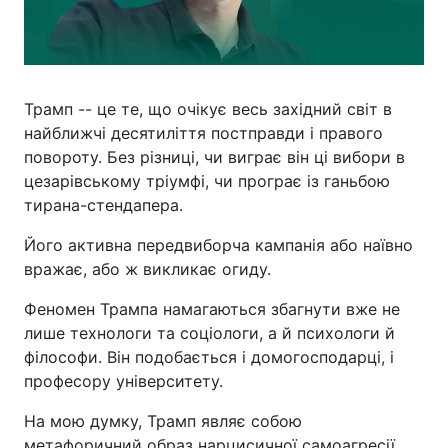
Трамп -- це те, що очікує весь західний світ в
найближчі десятиліття постправди і правого
повороту. Без різниці, чи виграє він ці вибори в
цезарівському тріумфі, чи програє із ганьбою
тирана-стендапера.
Його активна передвиборча кампанія або наївно
вражає, або ж викликає огиду.
Феномен Трампа намагаються збагнути вже не
лише технологи та соціологи, а й психологи й
філософи. Він подобається і домогосподарці, і
професору університету.
На мою думку, Трамп являє собою
метафоричний образ нарцисичної самоагресії