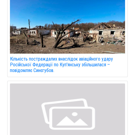
Кількість постраждалих внаслідок авіаційного удару
Російської Федерації по Куп'янську збільшилася –
повідомляє Синєгубов.