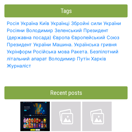
Tags
Росія
Україна
Київ
Українці
Збройні сили України
Росіяни
Володимир Зеленський
Президент
(державна посада)
Європа
Європейський Союз
Президент України
Машина.
Українська гривня
Укрінформ
Російська мова
Ракета.
Безпілотний
літальний апарат
Володимир Путін
Харків
Журналіст
Recent posts