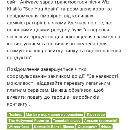
сайті Aniwave зараз транслюється пісня Wiz
Khalifa "See You Again" та розміщене коротке
повідомлення (імовірно, від колишніх
адміністраторів), в якому йдеться про те, що
основними цілями ресурсу були "створення
якісніших продуктів для покращення взаємодії з
користувачем та сприяння конкуренції для
стимулювання розвитку ринку та вдосконалення
продуктів".
Повідомлення завершується чітко
сформульованим закликом до дії: "За наявності
можливості, віддавайте перевагу легальним
платним сервісам. Це наш обов'язок, щоб
виявити повагу до творців і виробників
контенту".
Поліція.
Магістр державного управління
Піратство
The Hollywood Reporter
Телевізійне шоу
Amazon (компанія)
Warner Bros.
Компанія Волта Діснея
Сценарист
Фільм