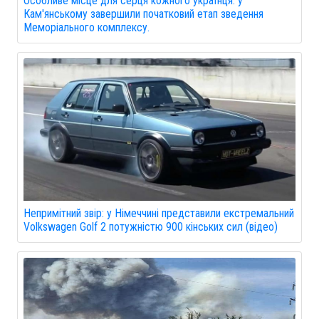
Особливе місце для серця кожного українця: у
Кам'янському завершили початковий етап зведення
Меморіального комплексу.
Непримітний звір: у Німеччині представили екстремальний
Volkswagen Golf 2 потужністю 900 кінських сил (відео)