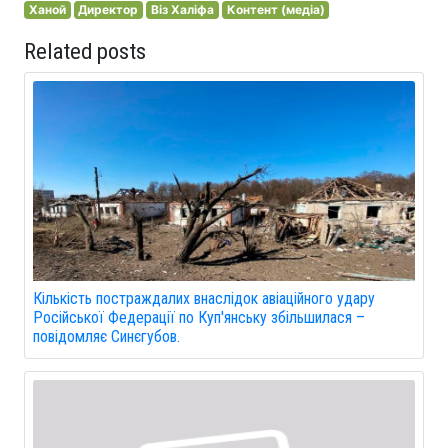
Ханой
Директор
Віз Халіфа
Контент (медіа)
Related posts
Кількість постраждалих внаслідок авіаційного удару
Російської Федерації по Куп'янську збільшилася –
повідомляє Синєгубов.