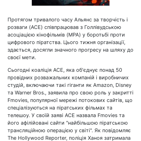
Протягом тривалого часу Альянс за творчість і
розваги (ACE) співпрацював з Голлівудською
асоціацією кінофільмів (MPA) у боротьбі проти
цифрового піратства. Цього тижня організації,
здається, досягли значного прогресу на шляху до
своєї мети.
Сьогодні коаліція ACE, яка об'єднує понад 50
провідних розважальних компаній і виробничих
студій, включаючи такі гіганти як Amazon, Disney
та Warner Bros., заявила про свою роль у закритті
Fmovies, популярної мережі потокових сайтів, що
спеціалізуються на піратських фільмах та
телешоу. У своїй заяві ACE назвала Fmovies та
його афілійовані сайти "найбільшою піратською
трансляційною операцією у світі". Як повідомляє
The Hollywood Reporter, поліція Ханоя затримала