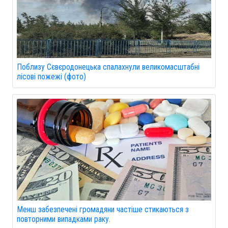
Поблизу Сєвєродонецька спалахнули великомасштабні
лісові пожежі (фото)
Менш забезпечені громадяни частіше стикаються з
повторними випадками раку.