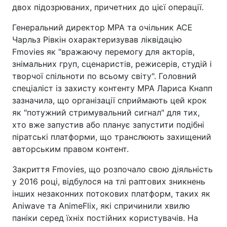
двох підозрюваних, причетних до цієї операції.
Генеральний директор MPA та очільник ACE
Чарльз Рівкін охарактеризував ліквідацію
Fmovies як "вражаючу перемогу для акторів,
знімальних груп, сценаристів, режисерів, студій і
творчої спільноти по всьому світу". Головний
спеціаліст із захисту контенту MPA Лариса Кнапп
зазначила, що організації сприймають цей крок
як "потужний стримувальний сигнал" для тих,
хто вже запустив або планує запустити подібні
піратські платформи, що транслюють захищений
авторським правом контент.
Закриття Fmovies, що розпочало свою діяльність
у 2016 році, відбулося на тлі раптових зникнень
інших незаконних потокових платформ, таких як
Aniwave та AnimeFlix, які спричинили хвилю
паніки серед їхніх постійних користувачів. На