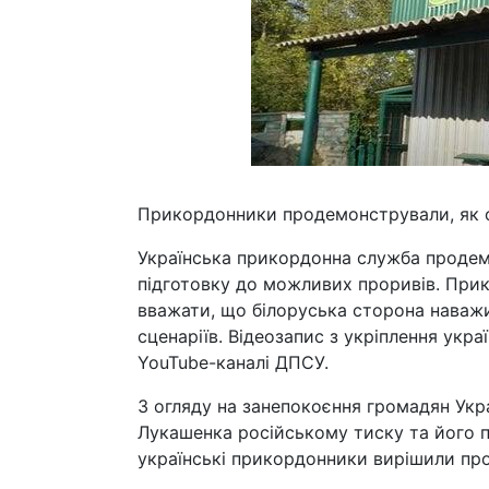
Прикордонники продемонстрували, як о
Українська прикордонна служба продем
підготовку до можливих проривів. При
вважати, що білоруська сторона наважит
сценаріїв. Відеозапис з укріплення укр
YouTube-каналі ДПСУ.
З огляду на занепокоєння громадян Ук
Лукашенка російському тиску та його п
українські прикордонники вирішили пр