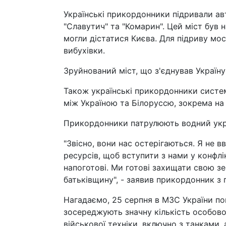
Українські прикордонники підривали ав
"Славутич" та "Комарин". Цей міст був
могли дістатися Києва. Для підриву мос
вибухівки.
Зруйнований міст, що з'єднував Україну
Також українські прикордонники систе
між Україною та Білоруссю, зокрема на 
Прикордонники патрулюють водний укр
"Звісно, вони нас остерігаються. Я не 
ресурсів, щоб вступити з нами у конфлі
напоготові. Ми готові захищати свою з
батьківщину", - заявив прикордонник з 
Нагадаємо, 25 серпня в МЗС України по
зосереджують значну кількість особово
військової техніки, включно з танками,