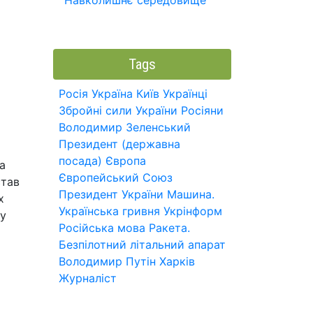
Навколишнє середовище
Tags
Росія
Україна
Київ
Українці
Збройні сили України
Росіяни
Володимир Зеленський
Президент (державна
посада)
Європа
а
Європейський Союз
став
Президент України
Машина.
х
Українська гривня
Укрінформ
му
Російська мова
Ракета.
Безпілотний літальний апарат
Володимир Путін
Харків
Журналіст