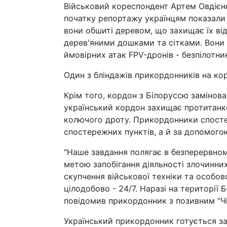
Військовий кореспондент Артем Овдієнк
початку репортажу українцям показали
вони обшиті деревом, що захищає їх ві
дерев'яними дошками та сітками. Вони 
ймовірних атак FPV-дронів - безпілотник
Один з бліндажів прикордонників на ко
Крім того, кордон з Білоруссю замінова
український кордон захищає протитанко
колючого дроту. Прикордонники спостер
спостережних пунктів, а й за допомого
"Наше завдання полягає в безперервном
метою запобігання діяльності злочинни
скупчення військової техніки та особов
цілодобово - 24/7. Наразі на території 
повідомив прикордонник з позивним "Чі
Український прикордонник готується за