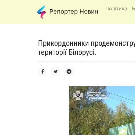
Політика
Б
Репортер Новин
Прикордонники продемонструв
території Білорусі.