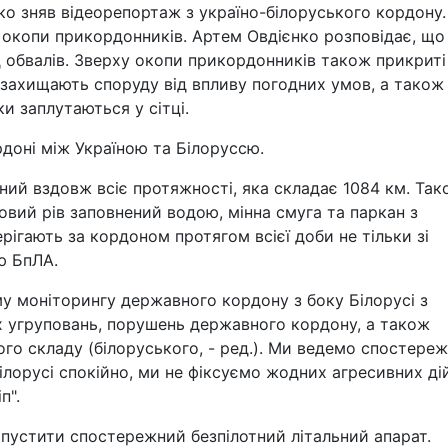
о зняв відеорепортаж з україно-білоруського кордону.
 окопи прикордонників. Артем Овдієнко розповідає, що
д обвалів. Зверху окопи прикордонників також прикриті
захищають споруду від впливу погодних умов, а також 
и заплутаються у сітці.
рдоні між Україною та Білоруссю.
ний вздовж всіє протяжності, яка складає 1084 км. Та
вий рів заповнений водою, мінна смуга та паркан з
ігають за кордоном протягом всієї доби не тільки зі
ю БпЛА.
у моніторингу державного кордону з боку Білорусі з
х угруповань, порушень державного кордону, а також
ого складу (білоруського, - ред.). Ми ведемо спостере
Білорусі спокійно, ми не фіксуємо жодних агресивних дій
п".
пустити спостережний безпілотний літальний апарат.