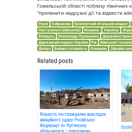
Гомельській області поблизу північних к
"припинити недружні дії та відвести вій
Росія
Озброєння
Безпілотний літальний апарат
Наступальні (військові)
Машина.
Українці
Журн
Білорусь
Олександр Лукашенко
Державна прико
Державний кордон України
Рів
Військові техноло
Дніпро
Бойова готовність
Камарин
Збройні сил
Related posts
Кількість постраждалих внаслідок
авіаційного удару Російської
Федерації по Куп'янську
Особл
збільшилася – повідомляє