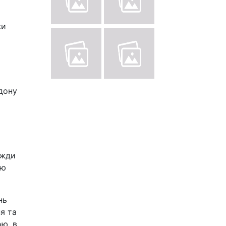
си
дону
вжди
ою
нь
я та
ою, в