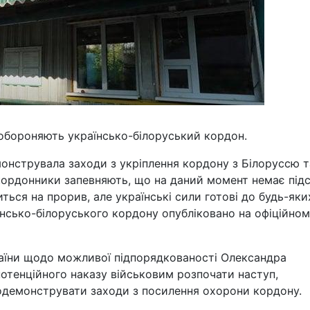
бороняють українсько-білоруський кордон.
онструвала заходи з укріплення кордону з Білоруссю т
кордонники запевняють, що на даний момент немає під
ься на прорив, але українські сили готові до будь-яки
аїнсько-білоруського кордону опубліковано на офіційно
раїни щодо можливої підпорядкованості Олександра
отенційного наказу військовим розпочати наступ,
одемонструвати заходи з посилення охорони кордону.