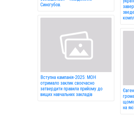
украї
Синєгубов.
завер
зведе
компл
Вступна кампанія-2025: МОН
отримало заклик своєчасно
затвердити правила прийому до
Євген
вищих навчальних закладів
грома
щоміс
на як