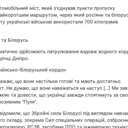
томобільний міст, який з'єднував пункти пропуску
 найкоротшим маршрутом, через який росіяни та білору
ту українські військові використали 700 кілограмів
 та Білорусь
матично здійснюють патрулювання вздовж водного кор
річці Дніпро.
аїнсько-білоруський кордон
вважаю, що вони настільки готові та мають достатньо
кт. Не думаю, що вони наважаться на наступ [...] Ми за
емлю та довести, що українці завжди стоятимуть за св
позивним "Пуля".
відомили, що Збройні сили Білорусі під виглядом навча
го складу, зокрема Сил спеціальних операцій, озброєнн
 артилерією, РСЗВ, засобами ППО та інженерною технік