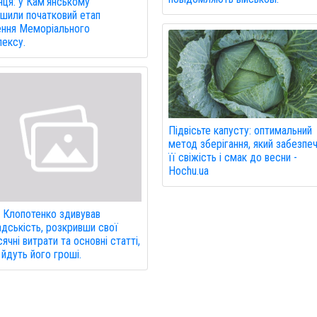
нця: у Кам'янському
шили початковий етап
ння Меморіального
ексу.
Підвісьте капусту: оптимальний
метод зберігання, який забезпе
її свіжість і смак до весни -
Hochu.ua
 Клопотенко здивував
дськість, розкривши свої
ячні витрати та основні статті,
і йдуть його гроші.