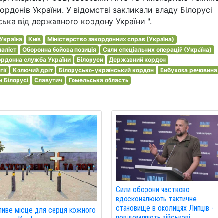
ордонів України. У відомстві закликали владу Білорусі
ська від державного кордону України ".
Україна
Київ
Міністерство закордонних справ (Україна)
аліст
Оборонна бойова позиція
Сили спеціальних операцій (Україна)
рдонна служба України
Білоруси
Державний кордон
гії
Колючий дріт
Білорусько-український кордон
Вибухова речовина
и Білорусі
Славутич
Гомельська область
Сили оборони частково
вдосконалюють тактичне
становище в околицях Липців -
иве місце для серця кожного
повідомляють військові.