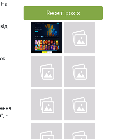
 На
Recent posts
від
кож
ження
", -