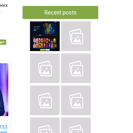
ьних
Recent posts
й
орт
13,5
міни