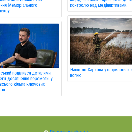
контролю над медіаактивами.
ння Меморіального
ексу.
Навколо Харкова утворилося кі
ський поділився деталями
вогню.
егії досягнення перемоги: у
 всього кілька ключових
тів.
©
Репортер Новин