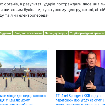
х органів, в результаті ударів постраждали двоє цивіл
ти житловим будівлям, культурному центру, школі, літні
ду та лінії електропередач.
Будинок
Людські поселення
Палац культури
Трубопровідний трансп
FT: Axel Springer і KKR ведуть
иве місце для серця кожного
переговори про угоду на суму €
нця: у Кам'янському
млрд, яка може призвести до з
шили початковий етап