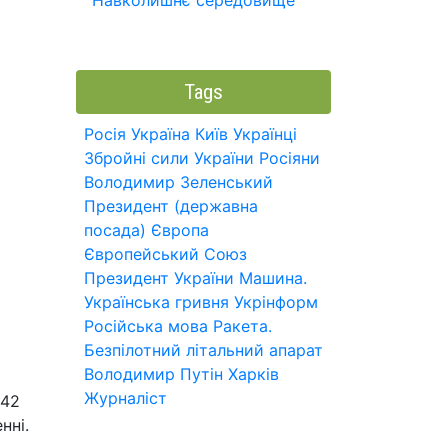
Навколишнє середовище
Tags
Росія
Україна
Київ
Українці
Збройні сили України
Росіяни
Володимир Зеленський
Президент (державна
посада)
Європа
Європейський Союз
Президент України
Машина.
Українська гривня
Укрінформ
Російська мова
Ракета.
Безпілотний літальний апарат
Володимир Путін
Харків
Журналіст
 42
нні.