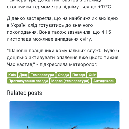
стовпчики термометра піднімуться до +17°С.
Діденко застерегла, що на найближчих вихідних
в Україні слід готуватись до значного
похолодання. Вона також зазначила, що 4 і 5
листопада можливе випадання снігу.
"Шановні працівники комунальних служб! Було б
доцільно активувати опалення вже цього тижня.
Час настав," - підкреслила метеоролог.
Київ
Дощ
Температура
Опади
Погода
Сніг
Прогнозування погоди
Мороз (температура)
Антициклон
Related posts