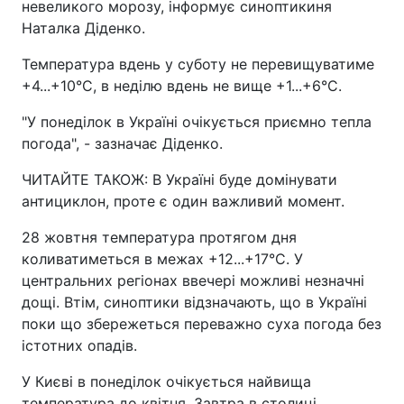
невеликого морозу, інформує синоптикиня
Наталка Діденко.
Температура вдень у суботу не перевищуватиме
+4...+10°С, в неділю вдень не вище +1...+6°С.
"У понеділок в Україні очікується приємно тепла
погода", - зазначає Діденко.
ЧИТАЙТЕ ТАКОЖ: В Україні буде домінувати
антициклон, проте є один важливий момент.
28 жовтня температура протягом дня
коливатиметься в межах +12...+17°С. У
центральних регіонах ввечері можливі незначні
дощі. Втім, синоптики відзначають, що в Україні
поки що збережеться переважно суха погода без
істотних опадів.
У Києві в понеділок очікується найвища
температура до квітня. Завтра в столиці