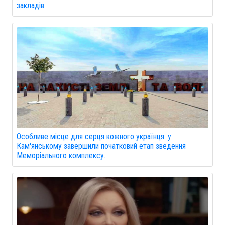
закладів
Особливе місце для серця кожного українця: у
Кам'янському завершили початковий етап зведення
Меморіального комплексу.