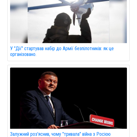
У "Дії" стартував набір до Армії безпілотників: як це
організовано.
Залужний роз'яснив, чому "тривала" війна з Росією