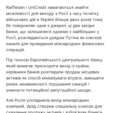
Raiffeisen і UniCredit намагаються знайти
можливості для виходу з Росії з часу початку
військових дій в Україні більше двох років тому.
Як повідомляє одне з джерел, ці два західні
банки, що залишилися одними з найбільших у
Росії, розглядаються урядом Путіна як ключові
канали для проведення міжнародних фінансових
операцій.
Під тиском Європейського центрального банку,
який вимагає прискорити вихід із країни,
керівники банків розглядали продаж місцевих
активів як спосіб мінімізувати втрати, зменшити
ризик ненавмисного порушення санкцій і
уникнути потенційної репутаційної шкоди.
Але Росія ускладнила вихід міжнародних
компаній. Уряд створив спеціальну комісію для
схвалення продажу активів і зобов'язав бізнеси