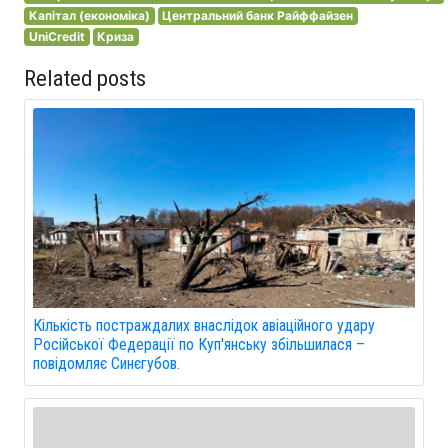
Капітал (економіка)
Центральний банк Райффайзен
UniCredit
Криза
Related posts
Кількість постраждалих внаслідок авіаційного удару
Російської Федерації по Куп'янську збільшилася –
повідомляє Синєгубов.