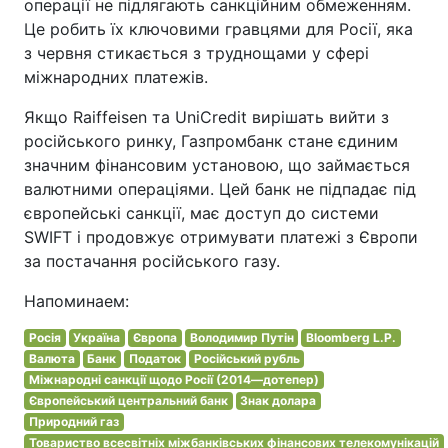
операції не підлягають санкційним обмеженням.
Це робить їх ключовими гравцями для Росії, яка
з червня стикається з труднощами у сфері
міжнародних платежів.
Якщо Raiffeisen та UniCredit вирішать вийти з
російського ринку, Газпромбанк стане єдиним
значним фінансовим установою, що займається
валютними операціями. Цей банк не підпадає під
європейські санкції, має доступ до системи
SWIFT і продовжує отримувати платежі з Європи
за постачання російського газу.
Напоминаем:
Росія
Україна
Європа
Володимир Путін
Bloomberg L.P.
Валюта
Банк
Податок
Російський рубль
Міжнародні санкції щодо Росії (2014—дотепер)
Європейський центральний банк
Знак долара
Природний газ
Товариство всесвітніх міжбанківських фінансових телекомунікацій