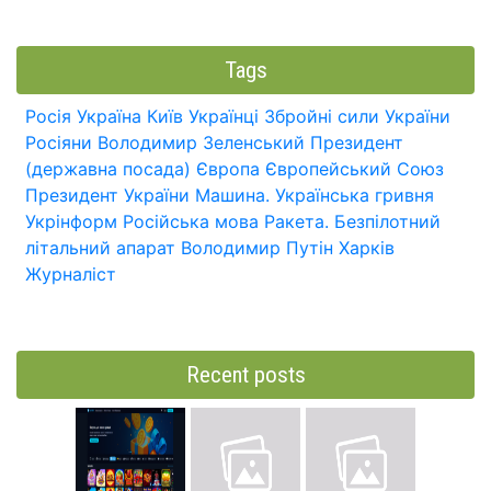
Tags
Росія
Україна
Київ
Українці
Збройні сили України
Росіяни
Володимир Зеленський
Президент
(державна посада)
Європа
Європейський Союз
Президент України
Машина.
Українська гривня
Укрінформ
Російська мова
Ракета.
Безпілотний
літальний апарат
Володимир Путін
Харків
Журналіст
Recent posts