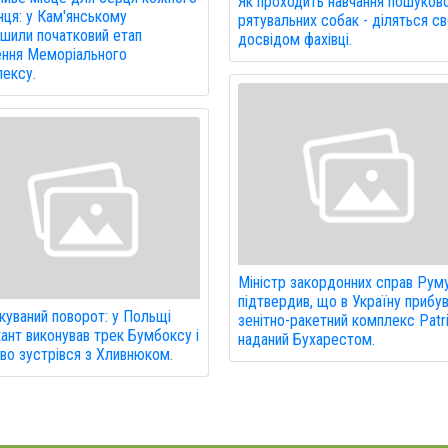
Як проходить навчання пошуков
нця: у Кам'янському
рятувальних собак - діляться с
шили початковий етап
досвідом фахівці.
ння Меморіального
ексу.
Міністр закордонних справ Руму
підтвердив, що в Україну прибу
куваний поворот: у Польщі
зенітно-ракетний комплекс Patri
ант виконував трек Бумбоксу і
наданий Бухарестом.
во зустрівся з Хливнюком.