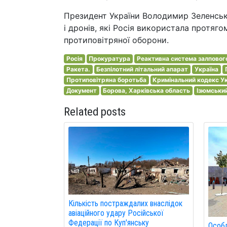
Президент України Володимир Зеленськи
і дронів, які Росія використала протя
протиповітряної оборони.
Росія
Прокуратура
Реактивна система залповог
Ракета.
Безпілотний літальний апарат
Україна
Протиповітряна боротьба
Кримінальний кодекс У
Документ
Борова, Харківська область
Ізюмськи
Related posts
Кількість постраждалих внаслідок
авіаційного удару Російської
Федерації по Куп'янську
Особл