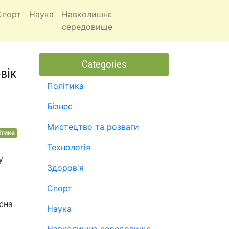
Спорт
Наука
Навколишнє
середовище
Categories
вік
Політика
Бізнес
Мистецтво та розваги
ітика
Технологія
у
Здоров'я
Спорт
асна
Наука