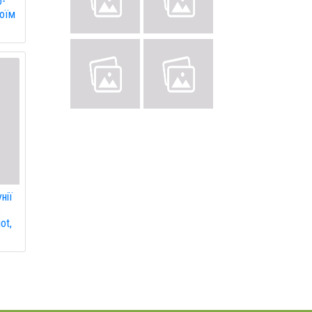
о-
воїм
нії
в
ot,