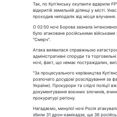
Так, по Куп'янську окупанти вдарили FP
відкритій земельній ділянці у місті. Ун
проходив неподалік від місця влучання.
О 02:50 ночі Борова зазнала інтенсивно
було атаковане російськими військами
"Смерч".
Атака виявилася справжньою катастроф
адміністративні споруди та торговельні
ночі, факт, що немає постраждалих, ви
"За процесуального керівництва Купʼянс
розпочато досудові розслідування за фак
України). Прокурори та слідчі поліції 
документування воєнних злочинів, вчи
прокуратурі регіону.
Нагадаємо, минулої ночі Росія атакува
збили 31 дрон-камікадзе, ще 36 російсь