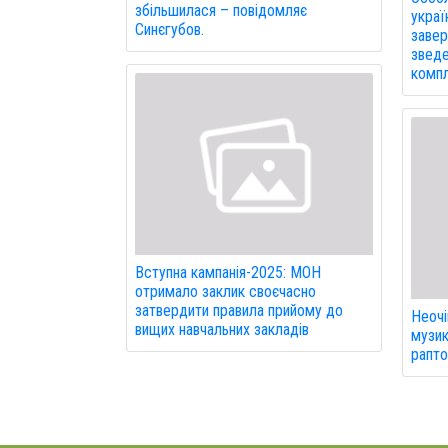
збільшилася – повідомляє
украї
Синєгубов.
завер
зведе
компл
Вступна кампанія-2025: МОН
отримало заклик своєчасно
затвердити правила прийому до
Неочі
вищих навчальних закладів
музик
рапто