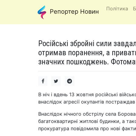
Політика
Б
Репортер Новин
Російські збройні сили завдал
отримав поранення, а приватн
значних пошкоджень. Фотома
В ніч і вдень 13 жовтня російські війсь
внаслідок агресії окупантів постраждав 
Внаслідок нічного обстрілу села Борова 
багатоквартирні житлові будинки, а так
прокуратура повідомила про нові факти