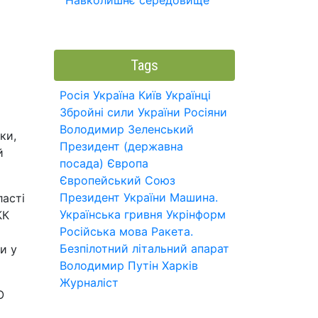
Навколишнє середовище
Tags
Росія
Україна
Київ
Українці
Збройні сили України
Росіяни
Володимир Зеленський
ки,
Президент (державна
й
посада)
Європа
Європейський Союз
Президент України
Машина.
ласті
Українська гривня
Укрінформ
КК
Російська мова
Ракета.
Безпілотний літальний апарат
и у
Володимир Путін
Харків
Журналіст
О