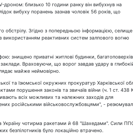
V-дроном: близько 10 години ранку він вибухнув на
аслідок вибуху поранень зазнав чоловік 56 років, що
го обстрілу. Згідно з попередньою інформацією, селище
 з використанням реактивних систем залпового вогню
ою: знищено приватні житлові будинки, багатоповерхів
 заклади. Враховуючи, що ворог завдав удару в глибокі
глядає майже неймовірно.
ької та Ізюмської окружних прокуратур Харківської об
тами порушення законів та звичаїв війни (ч. 1 ст. 438 
вживають всіх можливих та належних заходів для
нених російськими військовослужбовцями", - резюмувал
ла Україну чотирма ракетами й 68 "Шахедами". Сили ПП
ких безпілотників було локаційно втрачено.