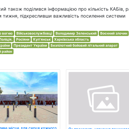
й також поділився інформацією про кількість КАБів, р
гом тижня, підкресливши важливість посилення системи
о вогню
Військовослужбовці
Володимир Зеленський
Воєнний злочин
Поліція.
Росіяни
Куп'янськ
Харківська область
країни
Президент України
Безпілотний бойовий літальний апарат
й район
иве місце для серця кожного