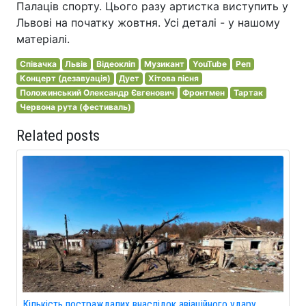
Палаців спорту. Цього разу артистка виступить у
Львові на початку жовтня. Усі деталі - у нашому
матеріалі.
Співачка
Львів
Відеокліп
Музикант
YouTube
Реп
Концерт (дезавуація)
Дует
Хітова пісня
Положинський Олександр Євгенович
Фронтмен
Тартак
Червона рута (фестиваль)
Related posts
Кількість постраждалих внаслідок авіаційного удару