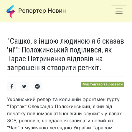
Репортер Новин
"Сашко, з іншою людиною я б сказав
'ні'": Положинський поділився, як
Тарас Петриненко відповів на
запрошення створити реп-хіт.
Мистецтво та розваги
Український репер та колишній фронтмен гурту
"Тартак" Олександр Положинський, який від
початку повномасшатбної війни служить у лавах
ЗСУ, розповів, як вдалося записати новий хіт
"Час" з музичною легендою України Тарасом