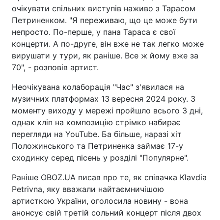
очікувати спільних виступів наживо з Тарасом
Петриненком. "Я переживаю, що це може бути
непросто. По-перше, у пана Тараса є свої
концерти. А по-друге, він вже не так легко може
вирушати у тури, як раніше. Все ж йому вже за
70", - розповів артист.
Неочікувана колаборація "Час" з'явилася на
музичних платформах 13 вересня 2024 року. З
моменту виходу у мережі пройшло всього 3 дні,
однак кліп на композицію стрімко набирає
перегляди на YouTube. Ба більше, наразі хіт
Положинського та Петриненка займає 17-у
сходинку серед пісень у розділі "Популярне".
Раніше OBOZ.UA писав про те, як співачка Klavdia
Petrivna, яку вважали найтаємничішою
артисткою України, оголосила новину - вона
анонсує свій третій сольний концерт після двох