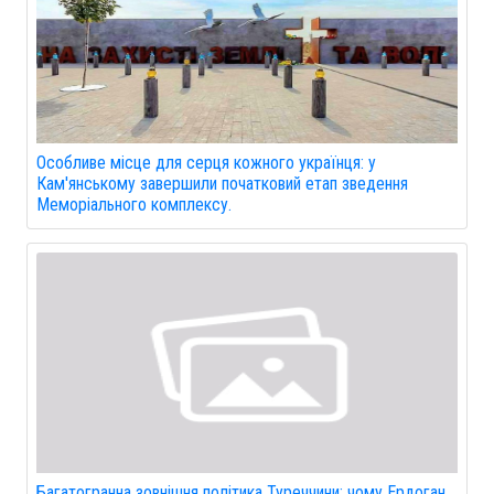
Особливе місце для серця кожного українця: у
Кам'янському завершили початковий етап зведення
Меморіального комплексу.
Багатогранна зовнішня політика Туреччини: чому Ердоган