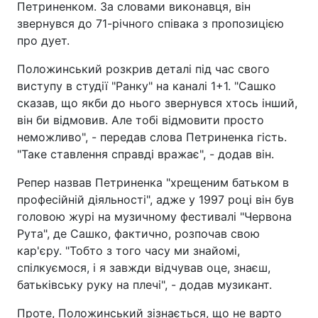
Петриненком. За словами виконавця, він
звернувся до 71-річного співака з пропозицією
про дует.
Положинський розкрив деталі під час свого
виступу в студії "Ранку" на каналі 1+1. "Сашко
сказав, що якби до нього звернувся хтось інший,
він би відмовив. Але тобі відмовити просто
неможливо", - передав слова Петриненка гість.
"Таке ставлення справді вражає", - додав він.
Репер назвав Петриненка "хрещеним батьком в
професійній діяльності", адже у 1997 році він був
головою журі на музичному фестивалі "Червона
Рута", де Сашко, фактично, розпочав свою
кар'єру. "Тобто з того часу ми знайомі,
спілкуємося, і я завжди відчував оце, знаєш,
батьківську руку на плечі", - додав музикант.
Проте, Положинський зізнається, що не варто