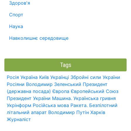
Здоров'я
Спорт
Наука
Навколишнє середовище
Tags
Росія
Україна
Київ
Українці
Збройні сили України
Росіяни
Володимир Зеленський
Президент
(державна посада)
Європа
Європейський Союз
Президент України
Машина.
Українська гривня
Укрінформ
Російська мова
Ракета.
Безпілотний
літальний апарат
Володимир Путін
Харків
Журналіст