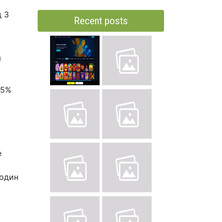
д 3
Recent posts
х
я
25%
е
 один