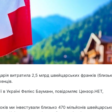
арія витратила 2,5 млрд швейцарських франків (близь
женців.
 в Україні Фелікс Бауманн, повідомляє Цензор.НЕТ,
оків ми інвестували близько 470 мільйонів швейцарськ