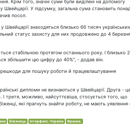
ення. Крім того, значні суми були виділені на допомогу
у Швейцарії. У підсумку, загальна сума становить пона
ачив посол.
у Швейцарії знаходяться близько 66 тисяч українськи
іальний статус захисту для них продовжено до 4 березн
ється стабільною протягом останнього року. І близько 
ься збільшити цю цифру до 40%", - додав він.
перешкоди для пошуку роботи й працевлаштування
раїнські дипломи не визнаються у Швейцарії. Друга - ц
. І третя, можливо, найсуттєвіша, стосується того, що
біженці, які прагнуть знайти роботу, не мають уявлення
анк
Біженець
Інтерфакс-Україна
Франки.