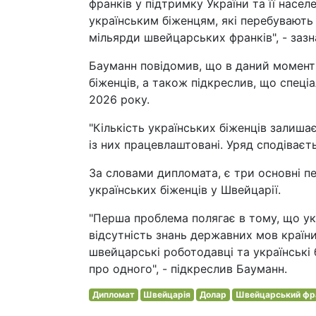
франків у підтримку України та її насел
українським біженцям, які перебувають 
мільярди швейцарських франків", - зазн
Бауманн повідомив, що в даний момент 
біженців, а також підкреслив, що спец
2026 року.
"Кількість українських біженців залиша
із них працевлаштовані. Уряд сподіваєт
За словами дипломата, є три основні 
українських біженців у Швейцарії.
"Перша проблема полягає в тому, що ук
відсутність знань державних мов країни
швейцарські роботодавці та українські 
про одного", - підкреслив Бауманн.
Дипломат
Швейцарія
Долар
Швейцарський фр