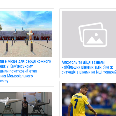
иве місце для серця кожного
Алкоголь та яйця зазнали
нця: у Кам'янському
найбільших цінових змін. Яка ж
шили початковий етап
ситуація з цінами на інші товари
ння Меморіального
ексу.