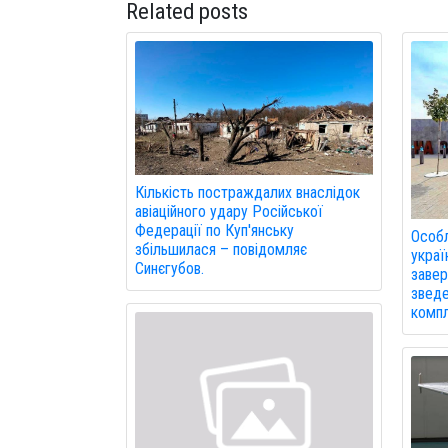
Related posts
Кількість постраждалих внаслідок
авіаційного удару Російської
Федерації по Куп'янську
Особл
збільшилася – повідомляє
украї
Синєгубов.
завер
зведе
компл