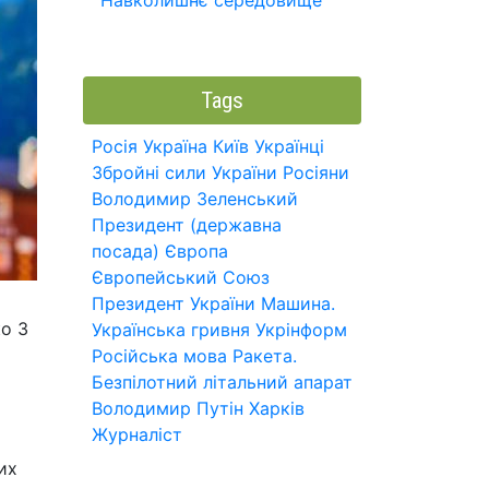
Навколишнє середовище
Tags
Росія
Україна
Київ
Українці
Збройні сили України
Росіяни
Володимир Зеленський
Президент (державна
посада)
Європа
Європейський Союз
Президент України
Машина.
ко 3
Українська гривня
Укрінформ
Російська мова
Ракета.
Безпілотний літальний апарат
Володимир Путін
Харків
Журналіст
их