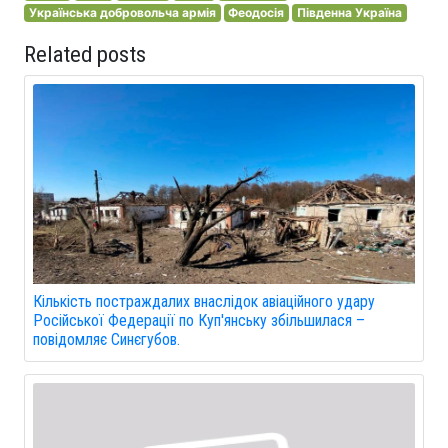
Українська добровольча армія
Феодосія
Південна Україна
Related posts
Кількість постраждалих внаслідок авіаційного удару
Російської Федерації по Куп'янську збільшилася –
повідомляє Синєгубов.