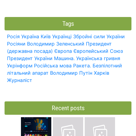
Tags
Росія
Україна
Київ
Українці
Збройні сили України
Росіяни
Володимир Зеленський
Президент
(державна посада)
Європа
Європейський Союз
Президент України
Машина.
Українська гривня
Укрінформ
Російська мова
Ракета.
Безпілотний
літальний апарат
Володимир Путін
Харків
Журналіст
Recent posts