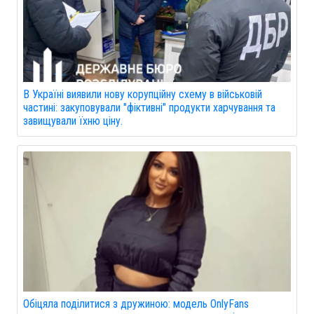
В Україні виявили нову корупційну схему в військовій
частині: закуповували "фіктивні" продукти харчування та
завищували їхню ціну.
Обіцяла поділитися з дружиною: модель OnlyFans