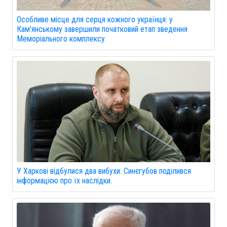
Особливе місце для серця кожного українця: у
Кам'янському завершили початковий етап зведення
Меморіального комплексу.
У Харкові відбулися два вибухи: Синєгубов поділився
інформацією про їх наслідки.