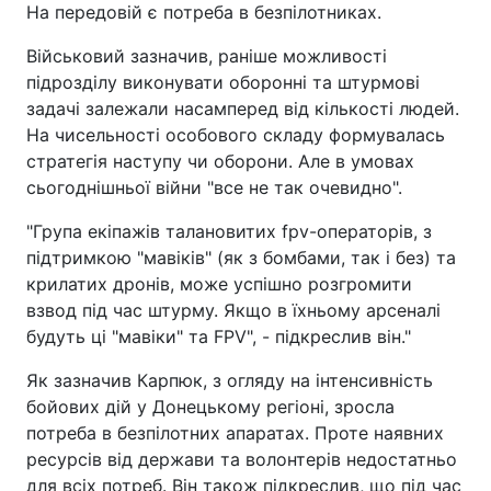
На передовій є потреба в безпілотниках.
Військовий зазначив, раніше можливості
підрозділу виконувати оборонні та штурмові
задачі залежали насамперед від кількості людей.
На чисельності особового складу формувалась
стратегія наступу чи оборони. Але в умовах
сьогоднішньої війни "все не так очевидно".
"Група екіпажів талановитих fpv-операторів, з
підтримкою "мавіків" (як з бомбами, так і без) та
крилатих дронів, може успішно розгромити
взвод під час штурму. Якщо в їхньому арсеналі
будуть ці "мавіки" та FPV", - підкреслив він."
Як зазначив Карпюк, з огляду на інтенсивність
бойових дій у Донецькому регіоні, зросла
потреба в безпілотних апаратах. Проте наявних
ресурсів від держави та волонтерів недостатньо
для всіх потреб. Він також підкреслив, що під час