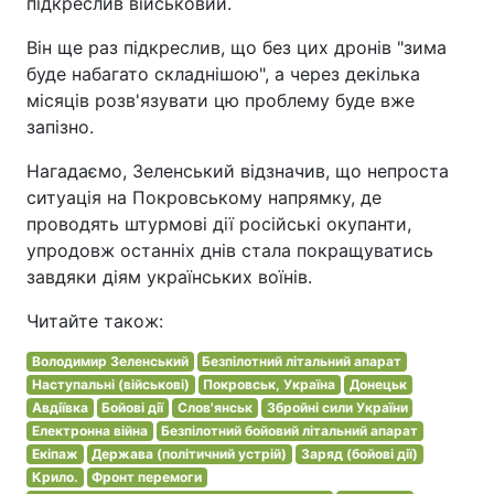
підкреслив військовий.
Він ще раз підкреслив, що без цих дронів "зима
буде набагато складнішою", а через декілька
місяців розв'язувати цю проблему буде вже
запізно.
Нагадаємо, Зеленський відзначив, що непроста
ситуація на Покровському напрямку, де
проводять штурмові дії російські окупанти,
упродовж останніх днів стала покращуватись
завдяки діям українських воїнів.
Читайте також:
Володимир Зеленський
Безпілотний літальний апарат
Наступальні (військові)
Покровськ, Україна
Донецьк
Авдіївка
Бойові дії
Слов'янськ
Збройні сили України
Електронна війна
Безпілотний бойовий літальний апарат
Екіпаж
Держава (політичний устрій)
Заряд (бойові дії)
Крило.
Фронт перемоги