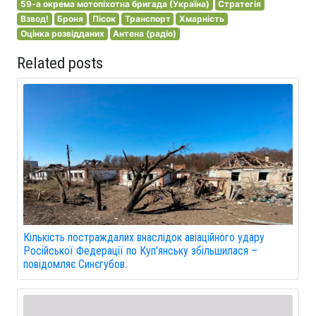
59-а окрема мотопіхотна бригада (Україна)
Стратегія
Взвод!
Броня
Пісок
Транспорт
Хмарність
Оцінка розвідданих
Антена (радіо)
Related posts
Кількість постраждалих внаслідок авіаційного удару
Російської Федерації по Куп'янську збільшилася –
повідомляє Синєгубов.