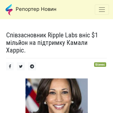
Репортер Новин
Співзасновник Ripple Labs вніс $1
мільйон на підтримку Камали
Харріс.
Бізнес