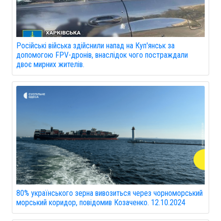
Російські війська здійснили напад на Куп'янськ за
допомогою FPV-дронів, внаслідок чого постраждали
двоє мирних жителів.
80% українського зерна вивозиться через чорноморський
морський коридор, повідомив Козаченко. 12.10.2024