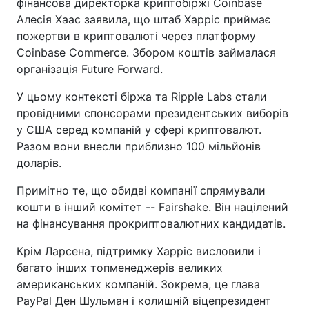
фінансова директорка криптобіржі Coinbase
Алесія Хаас заявила, що штаб Харріс приймає
пожертви в криптовалюті через платформу
Coinbase Commerce. Збором коштів займалася
організація Future Forward.
У цьому контексті біржа та Ripple Labs стали
провідними спонсорами президентських виборів
у США серед компаній у сфері криптовалют.
Разом вони внесли приблизно 100 мільйонів
доларів.
Примітно те, що обидві компанії спрямували
кошти в інший комітет -- Fairshake. Він націлений
на фінансування прокриптовалютних кандидатів.
Крім Ларсена, підтримку Харріс висловили і
багато інших топменеджерів великих
американських компаній. Зокрема, це глава
PayPal Ден Шульман і колишній віцепрезидент