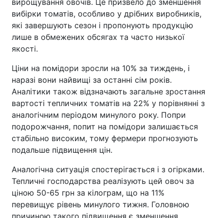
вирощування овочів. Це призвело до зменшення
вибірки томатів, особливо у дрібних виробників,
які завершують сезон і пропонують продукцію
лише в обмежених обсягах та часто низької
якості.
Ціни на помідори зросли на 10% за тиждень, і
наразі вони найвищі за останні сім років.
Аналітики також відзначають загальне зростання
вартості тепличних томатів на 22% у порівнянні з
аналогічним періодом минулого року. Попри
подорожчання, попит на помідори залишається
стабільно високим, тому фермери прогнозують
подальше підвищення цін.
Аналогічна ситуація спостерігається і з огірками.
Тепличні господарства реалізують цей овоч за
ціною 50-65 грн за кілограм, що на 11%
перевищує рівень минулого тижня. Головною
причиною такого підвищення є зменшення