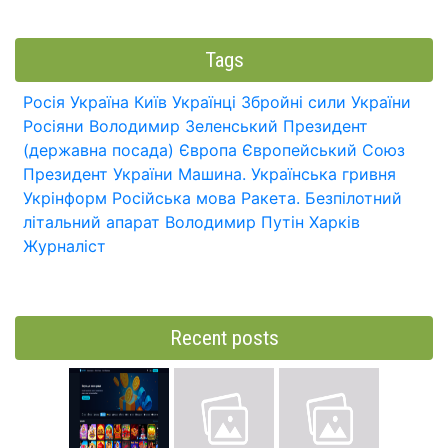
Tags
Росія
Україна
Київ
Українці
Збройні сили України
Росіяни
Володимир Зеленський
Президент
(державна посада)
Європа
Європейський Союз
Президент України
Машина.
Українська гривня
Укрінформ
Російська мова
Ракета.
Безпілотний
літальний апарат
Володимир Путін
Харків
Журналіст
Recent posts