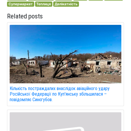
Супермаркет
Теплиця
Делікатність
Related posts
Кількість постраждалих внаслідок авіаційного удару
Російської Федерації по Куп'янську збільшилася –
повідомляє Синєгубов.