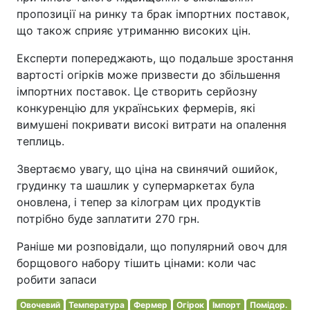
пропозиції на ринку та брак імпортних поставок,
що також сприяє утриманню високих цін.
Експерти попереджають, що подальше зростання
вартості огірків може призвести до збільшення
імпортних поставок. Це створить серйозну
конкуренцію для українських фермерів, які
вимушені покривати високі витрати на опалення
теплиць.
Звертаємо увагу, що ціна на свинячий ошийок,
грудинку та шашлик у супермаркетах була
оновлена, і тепер за кілограм цих продуктів
потрібно буде заплатити 270 грн.
Раніше ми розповідали, що популярний овоч для
борщового набору тішить цінами: коли час
робити запаси
Овочевий
Температура
Фермер
Огірок
Імпорт
Помідор.