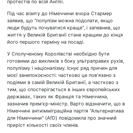
протестів по всій Англії.
Під час візиту до Німеччини вчора Стармер
заявив, що "популізм можна подолати, якщо
люди будуть почуватися краще", і запевнив, що
життя у Великій Британії стане кращим до кінця
його першого терміну на посаді.
У Сполученому Королівстві необхідно бути
готовими до викликів з боку ультраправих рухів,
популізму і націоналізму. Існує ряд причин для
моєї занепокоєності: частково це пов'язано з
подіями в самій Великій Британії, а частково з
тим, що спостерігається в інших європейських
державах, таких як Франція та Німеччина,
зазначив прем'єр-міністр. Варто відзначити, що в
Німеччині антиімміграційна партія "Альтернатива
для Німеччини" (AfD) повідомила про значний
приріст кількості своїх членів.