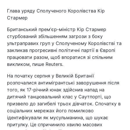
Глава уряду Сполученого Королівства Кір
Стармер
Британський прем'єр-міністр Кір Стармер
стурбований збільшенням загрози з боку
ультраправих груп у Сполученому Королівстві та
закликав прогресивні політичні партії в Європі
працювати разом, щоб впоратися зі спільним
викликом, пише Reuters.
На початку серпня у Великій Британії
розпочалися антимігрантські заворушення після
того, як 17-річний юнак здійснив напад на
дитячий танцювальний клас у Саутпорті, що
призвело до загибелі трьох дівчаток. Спочатку в
соціальних мережах його помилково
ідентифікували як мусульманина, що шукає
притулку. Це спричинило хвилю масових