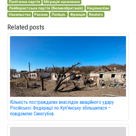
Політична партія
Міграція населення
Лейбористська партія (Великобританія)
Націоналізм
Насильство
Расизм
Поліція.
Франція
Reuters
Related posts
Кількість постраждалих внаслідок авіаційного удару
Російської Федерації по Куп'янську збільшилася –
повідомляє Синєгубов.