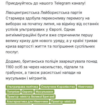
Приєднуйтесь до нашого Telegram каналу!
Лівоцентристська Лейбористська партія
Стармера здобула переконливу перемогу на
виборах на початку липня, на відміну від останніх
успіхів ультраправих у Європі. Однак
антиімміграційні бунти вже спричинили першу
велику кризу для нового уряду, а у країні триває
криза вартості життя та погіршення суспільних
послуг.
Додамо, британська поліція заарештувала понад
1160 осіб за через насильство, підпали та
грабунок, а також расистські напади на
мусульман і мігрантів.
Ультраправа політика
Сполучене Королівство
Німеччина
Популізм
Європа
Мусульмани
Прем'єр-міністр Великої Британії
Альтернатива для Німеччини
Прем'єр-міністр