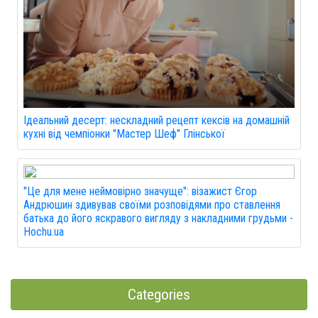
Ідеальний десерт: нескладний рецепт кексів на домашній
кухні від чемпіонки "Мастер Шеф" Глінської
"Це для мене неймовірно значуще": візажист Єгор
Андрюшин здивував своїми розповідями про ставлення
батька до його яскравого вигляду з накладними грудьми -
Hochu.ua
Categories