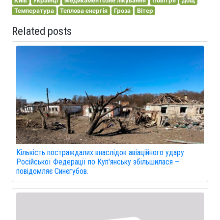
Київ
Українці
Медикаментозне лікування
Повітря
Дощ
Температура
Теплова енергія
Гроза
Вітер
Related posts
Кількість постраждалих внаслідок авіаційного удару
Російської Федерації по Куп'янську збільшилася –
повідомляє Синєгубов.