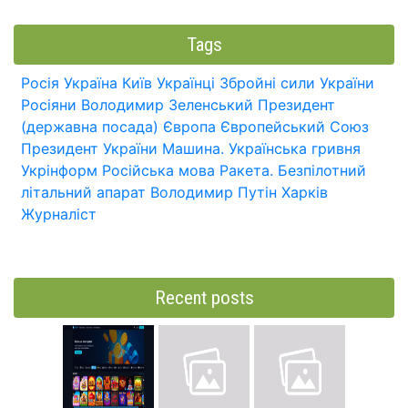
Tags
Росія
Україна
Київ
Українці
Збройні сили України
Росіяни
Володимир Зеленський
Президент
(державна посада)
Європа
Європейський Союз
Президент України
Машина.
Українська гривня
Укрінформ
Російська мова
Ракета.
Безпілотний
літальний апарат
Володимир Путін
Харків
Журналіст
Recent posts