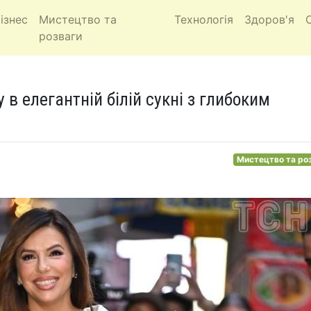
ізнес
Мистецтво та
Технологія
Здоров'я
розваги
 в елегантній білій сукні з глибоким
Мистецтво та ро