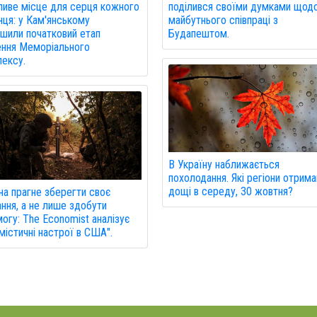
поділився своїми думками щод
иве місце для серця кожного
майбутнього співпраці з
нця: у Кам'янському
Будапештом.
шили початковий етап
ння Меморіального
ексу.
В Україну наближається
похолодання. Які регіони отрим
дощі в середу, 30 жовтня?
на прагне зберегти своє
ання, а не лише здобути
огу: The Economist аналізує
містичні настрої в США".