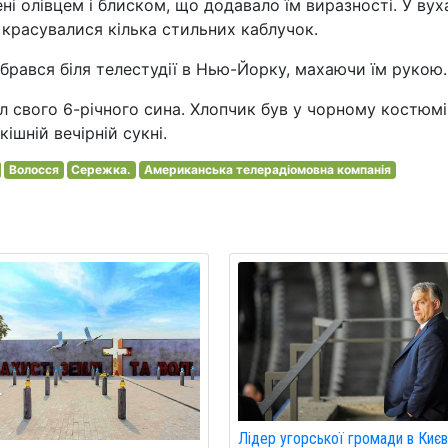
ені олівцем і блиском, що додавало їм виразності. У вух
 красувалися кілька стильних каблучок.
зібрався біля телестудії в Нью-Йорку, махаючи їм рукою.
 свого 6-річного сина. Хлопчик був у чорному костюмі
ішній вечірній сукні.
Волосся
Сережка.
Американська телерадіомовна компанія
Лідер угорської громади в Києв