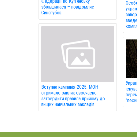
Федерації по Куп'янську
Особл
збільшилася – повідомляє
украї
Синєгубов.
завер
зведе
компл
Украї
Вступна кампанія-2025: МОН
існув
отримало заклик своєчасно
перем
затвердити правила прийому до
"песи
вищих навчальних закладів