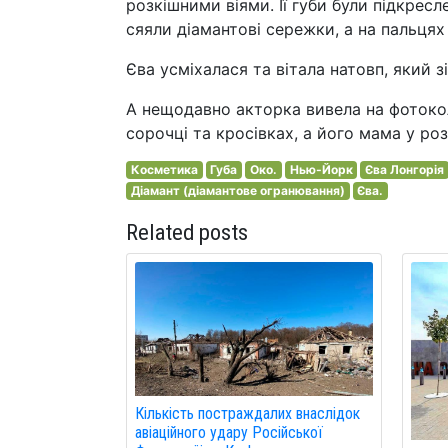
розкішними віями. Її губи були підкресл
сяяли діамантові сережки, а на пальцях
Єва усміхалася та вітала натовп, який 
А нещодавно акторка вивела на фотокол
сорочці та кросівках, а його мама у розк
Косметика
Губа
Око.
Нью-Йорк
Єва Лонгорія
Діамант (діамантове огранювання)
Єва.
Related posts
Кількість постраждалих внаслідок
авіаційного удару Російської