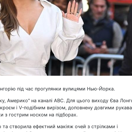
нгорію під час прогулянки вулицями Нью-Йорка.
ку, Америко" на каналі ABC. Для цього виходу Єва Лонг
 кроєм і V-подібним вирізом, доповнену довгими рукав
ки з гострим носком на підборах.
ю та створила ефектний макіяж очей з стрілками і