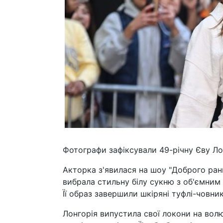
Фотографи зафіксували 49-річну Єву Ло
Акторка з'явилася на шоу "Доброго ран
вибрала стильну білу сукню з об'ємним
Її образ завершили шкіряні туфлі-човни
Лонгорія випустила свої локони на вол