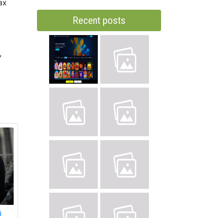
ах
Recent posts
,
і