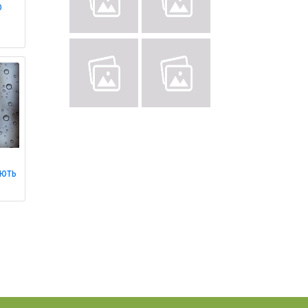
о
ають