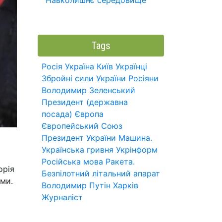
Навколишнє середовище
Tags
Росія
Україна
Київ
Українці
Збройні сили України
Росіяни
Володимир Зеленський
Президент (державна
посада)
Європа
Європейський Союз
Президент України
Машина.
Українська гривня
Укрінформ
Російська мова
Ракета.
орія
Безпілотний літальний апарат
ами.
Володимир Путін
Харків
Журналіст