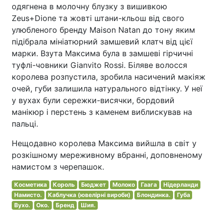
одягнена в молочну блузку з вишивкою
Zeus+Dione та жовті штани-кльош від свого
улюбленого бренду Maison Natan до тону яким
підібрала мініатюрний замшевий клатч від цієї
марки. Взута Максима була в замшеві гірчичні
туфлі-човники Gianvito Rossi. Біляве волосся
королева розпустила, зробила насичений макіяж
очей, губи залишила натурального відтінку. У неї
у вухах були сережки-висячки, бордовий
манікюр і перстень з каменем виблискував на
пальці.
Нещодавно королева Максима вийшла в світ у
розкішному мереживному вбранні, доповненому
намистом з черепашок.
Косметика
Король
Бюджет
Молоко
Гаага
Нідерланди
Намисто.
Каблучка (ювелірні вироби)
Блондинка.
Губа
Вухо.
Око.
Бренд
Шия.