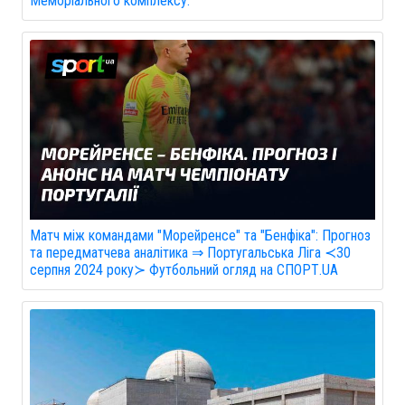
Меморіального комплексу.
Матч між командами "Морейренсе" та "Бенфіка": Прогноз
та передматчева аналітика ⇒ Португальська Ліга ≺30
серпня 2024 року≻ Футбольний огляд на СПОРТ.UA