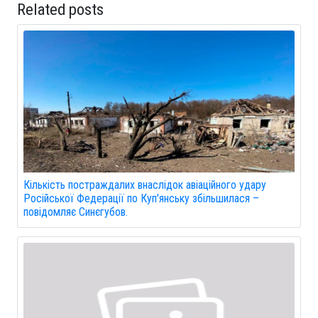
Related posts
Кількість постраждалих внаслідок авіаційного удару
Російської Федерації по Куп'янську збільшилася –
повідомляє Синєгубов.