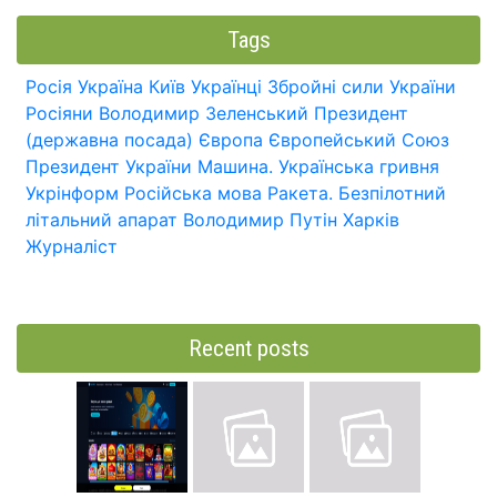
Tags
Росія
Україна
Київ
Українці
Збройні сили України
Росіяни
Володимир Зеленський
Президент
(державна посада)
Європа
Європейський Союз
Президент України
Машина.
Українська гривня
Укрінформ
Російська мова
Ракета.
Безпілотний
літальний апарат
Володимир Путін
Харків
Журналіст
Recent posts