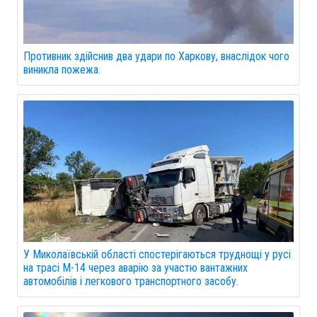
Противник здійснив два удари по Харкову, внаслідок чого
виникла пожежа.
У Миколаївській області спостерігаються труднощі у русі
на трасі М-14 через аварію за участю вантажних
автомобілів і легкового транспортного засобу.